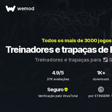
wemod
Todos os mais de 3000 jogos
Treinadores e trapaças de E
Treinadores e trapaças para
S
4.9/5
1K+
37K avaliações
downloads
Seguro
Verificação pelo VirusTotal
por STiNGERR 