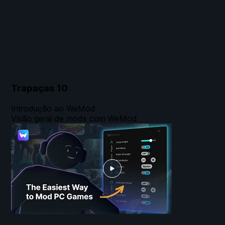
Trapaças
10
Introdução ao WeMod
Visão geral de mods com WeMod