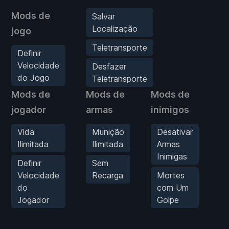
Mods de
Salvar
Localização
jogo
Teletransporte
Definir
Velocidade
Desfazer
do Jogo
Teletransporte
Mods de
Mods de
Mods de
M
jogador
armas
inimigos
D
Vida
Munição
Desativar
Ilimitada
Ilimitada
Armas
Inimigas
Definir
Sem
M
Velocidade
Recarga
Mortes
te
do
com Um
Jogador
Golpe