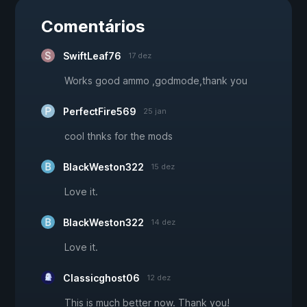
Comentários
SwiftLeaf76
17 dez
Works good ammo ,godmode,thank you
PerfectFire569
25 jan
cool thnks for the mods
BlackWeston322
15 dez
Love it.
BlackWeston322
14 dez
Love it.
Classicghost06
12 dez
This is much better now. Thank you!