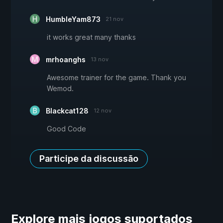
HumbleYam873
21 nov
it works great many thanks
mrhoanghs
13 nov
Awesome trainer for the game. Thank you
Wemod.
Blackcat128
12 nov
Good Code
Participe da discussão
Explore mais jogos suportados