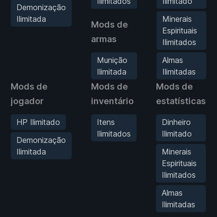
Ilimitados
Ilimitado
Demonização
Ilimitada
Minerais
Mods de
Espirituais
armas
Ilimitados
Munição
Almas
Ilimitada
Ilimitadas
Mods de
Mods de
Mods de
jogador
inventário
estatísticas
HP Ilimitado
Itens
Dinheiro
Ilimitados
Ilimitado
Demonização
Ilimitada
Minerais
Espirituais
Ilimitados
Almas
Ilimitadas