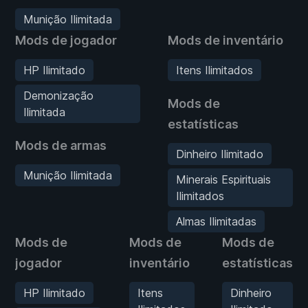
Munição Ilimitada
Mods de jogador
Mods de inventário
HP Ilimitado
Itens Ilimitados
Demonização
Mods de
Ilimitada
estatísticas
Mods de armas
Dinheiro Ilimitado
Munição Ilimitada
Minerais Espirituais
Ilimitados
Almas Ilimitadas
Mods de
Mods de
Mods de
jogador
inventário
estatísticas
HP Ilimitado
Itens
Dinheiro