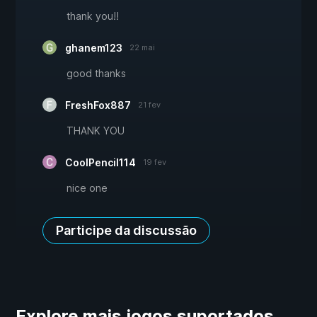
thank you!!
ghanem123
22 mai
good thanks
FreshFox887
21 fev
THANK YOU
CoolPencil114
19 fev
nice one
Participe da discussão
Explore mais jogos suportados