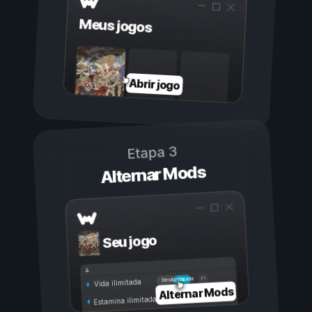
Meus jogos
Abrir jogo
Etapa 3
Alternar Mods
Seu jogo
Ligada
Desligada
Vida ilimitada
Alternar Mods
Estamina ilimitada