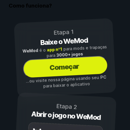
Como funciona?
Etapa 1
Baixe o WeMod
para mods e trapaças
app nº1
é o
WeMod
3000+ jogos
para
Começar
PC
...ou visite nossa página usando seu
para baixar o aplicativo
Etapa 2
Abrir o jogo no WeMod