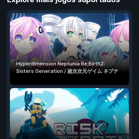
Hyperdimension Neptunia Re;Birth2:
Sisters Generation / 超次次元ゲイム ネプテ
ューヌRe;Birth2