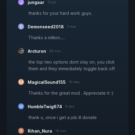
jungaar
13 jul
thanks for your hard work guys.
Demonseed2018
3 mar
Thanks a million....
Arcturon
28 nov
the top two options dont stay on, you click
them and they immediately toggle back off
MagicalSound155
10 dez
Thanks for the great mod . Appreciate it :)
HumbleTwig674
9 dez
thank u, once i get a job ill donate
Rihan_Nura
19 nov