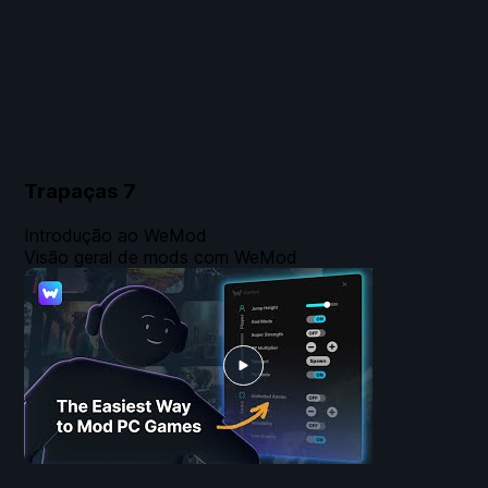
Trapaças
7
Introdução ao WeMod
Visão geral de mods com WeMod