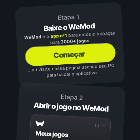
Etapa 1
Baixe o WeMod
para mods e trapaças
app nº1
é o
WeMod
3000+ jogos
para
Começar
PC
...ou visite nossa página usando seu
para baixar o aplicativo
Etapa 2
Abrir o jogo no WeMod
Meus jogos