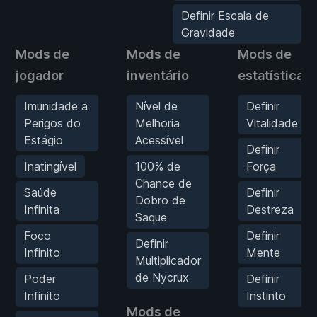
Definir Escala de
Gravidade
Mods de
Mods de
Mods de
jogador
inventário
estatísticas
Imunidade a
Nível de
Definir
Perigos do
Melhoria
Vitalidade
Estágio
Acessível
Definir
Inatingível
100% de
Força
Chance de
Saúde
Definir
Dobro de
Infinita
Destreza
Saque
Foco
Definir
Definir
Infinito
Mente
Multiplicador
de Nycrux
Poder
Definir
Infinito
Instinto
Mods de