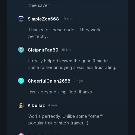
time saver
SimpleZoo568
19 mar
Thanks for these codes. They work
perfectly.
GleipnirFan89
15 fev
It really helped lessen the grind & made
some rather annoying areas less frustrating.
CheerfulOnion2658
2 ago
this is beyond simplified. thanks
AlDollaz
4 mai
Works perfectly! Unlike some "other"
popular trainer site's trainer. :)