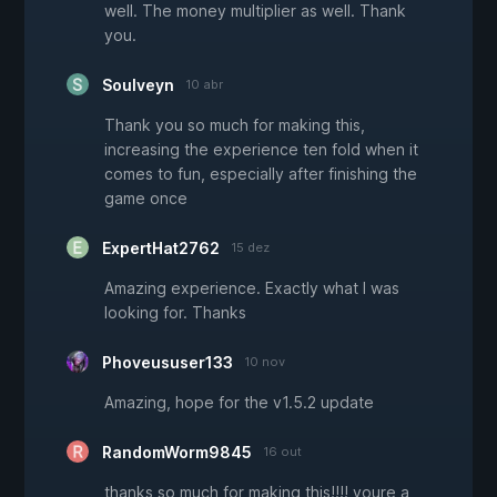
well. The money multiplier as well. Thank
you.
Soulveyn
10 abr
Thank you so much for making this,
increasing the experience ten fold when it
comes to fun, especially after finishing the
game once
ExpertHat2762
15 dez
Amazing experience. Exactly what I was
looking for. Thanks
Phoveususer133
10 nov
Amazing, hope for the v1.5.2 update
RandomWorm9845
16 out
thanks so much for making this!!!! youre a