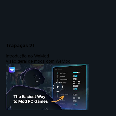
Trapaças
21
Introdução ao WeMod
Visão geral de mods com WeMod