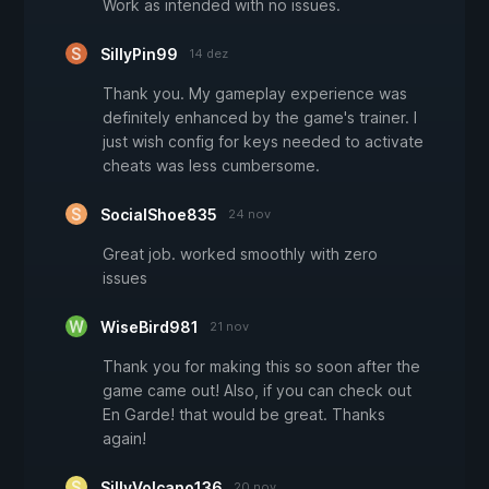
Work as intended with no issues.
SillyPin99
14 dez
Thank you. My gameplay experience was
definitely enhanced by the game's trainer. I
just wish config for keys needed to activate
cheats was less cumbersome.
SocialShoe835
24 nov
Great job. worked smoothly with zero
issues
WiseBird981
21 nov
Thank you for making this so soon after the
game came out! Also, if you can check out
En Garde! that would be great. Thanks
again!
SillyVolcano136
20 nov