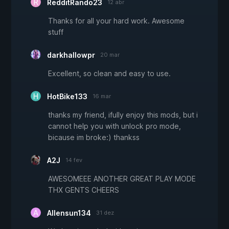
RedditRando23
12 abr
Thanks for all your hard work. Awesome
stuff
darkhallowpr
20 mar
Excellent, so clean and easy to use.
HotBike133
16 mar
thanks my friend, ifully enjoy this mods, but i
cannot help you with unlock pro mode,
bicause im broke:) thankss
A2J
14 fev
AWESOMEEE ANOTHER GREAT PLAY MODE
THX GENTS CHEERS
Allensun134
31 dez