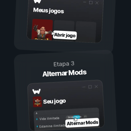
Meus jogos
Abrir jogo
Etapa 3
Alternar Mods
Seu jogo
Ligada
Desligada
Vida ilimitada
Alternar Mods
Estamina ilimitada