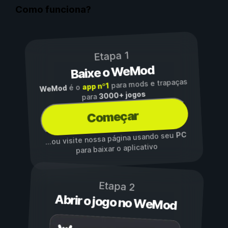
Como funciona?
Etapa 1
Baixe o WeMod
para mods e trapaças
app nº1
é o
WeMod
3000+ jogos
para
Começar
PC
...ou visite nossa página usando seu
para baixar o aplicativo
Etapa 2
Abrir o jogo no WeMod