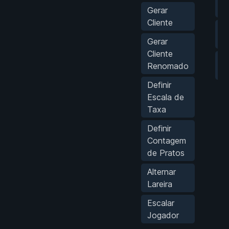
C
Gerar
Cliente
G
B
Gerar
Cliente
F
Renomado
G
Definir
Escala de
Taxa
Definir
Contagem
de Pratos
Alternar
Lareira
Escalar
Jogador