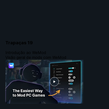
Trapaças
19
Introdução ao WeMod
Visão geral de mods com WeMod