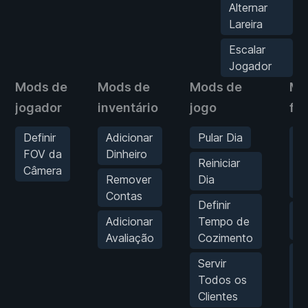
Alternar
Lareira
Escalar
Jogador
Mods de
Mods de
Mods de
Mo
jogador
inventário
jogo
fís
Definir
Adicionar
Pular Dia
Mu
FOV da
Dinheiro
d
Reiniciar
Câmera
V
Remover
Dia
d
Contas
Definir
V
Adicionar
Tempo de
E
Avaliação
Cozimento
Mu
Servir
d
Todos os
V
Clientes
d