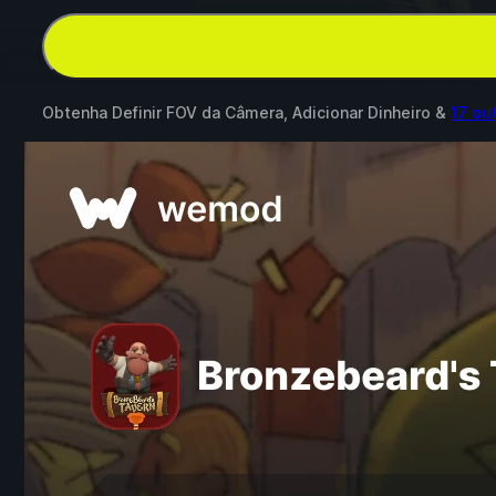
Obtenha Definir FOV da Câmera, Adicionar Dinheiro &
17 ou