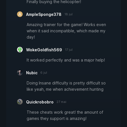
Finally buying the helicopter!
AmpleSponge378
18 jul
Amazing trainer for the game! Works even
when it said incompatible, which made my
day!
WokeGoldfish569
17 jul
It worked perfectly and was a major help!
Nubic
6 jul
Doing Insane difficulty is pretty difficult so
like yeah, me when achievement hunting
Quickrobobro
27 mai
These cheats work great! the amount of
games they support is amazing!