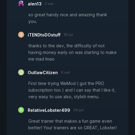
alen13
3 out
so great handy nice and amazing thank
you.
iTENDtoDOstuff
30 jul
thanks to the dev, the difficulty of not
having money early on was starting to make
me mad lmao
OutlawCitizen
6 out
First time trying WeMod ( got the PRO
subscription too ) and I can say that I like it,
very easy to use also, stylish menu.
RelativeLobster499
29 jun
Great trainer that makes a fun game even
better! Your trainers are so GREAT, Lobster!