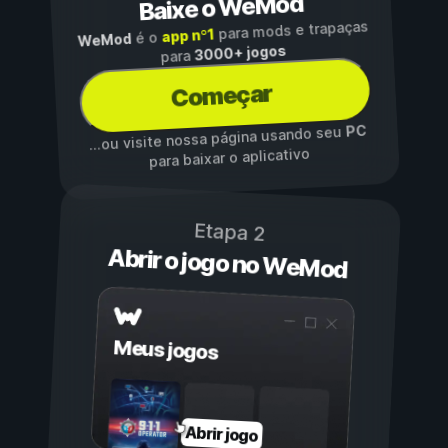
Baixe o WeMod
para mods e trapaças
app nº1
é o
WeMod
3000+ jogos
para
Começar
PC
...ou visite nossa página usando seu
para baixar o aplicativo
Etapa 2
Abrir o jogo no WeMod
Meus jogos
Abrir jogo