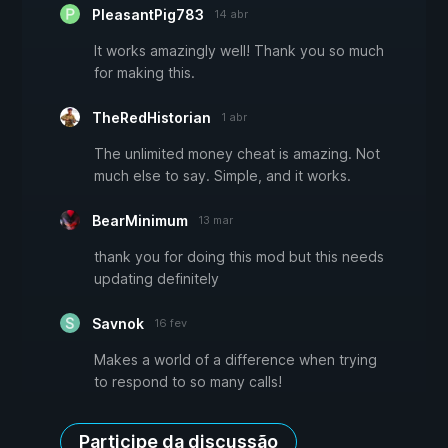
PleasantPig783
14 abr
It works amazingly well! Thank you so much
for making this.
TheRedHistorian
1 abr
The unlimited money cheat is amazing. Not
much else to say. Simple, and it works.
BearMinimum
13 mar
thank you for doing this mod but this needs
updating definitely
Savnok
16 fev
Makes a world of a difference when trying
to respond to so many calls!
Participe da discussão