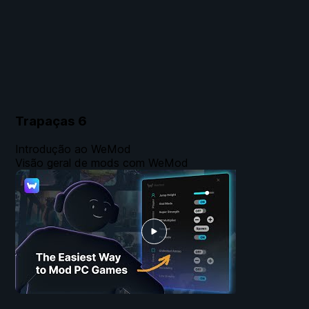
Trapaças
6
Introdução ao WeMod
Visão geral de mods com WeMod