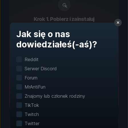
Krok 1. Pobierz i zainstaluj
Konfiguracja jednym
Jak się o nas
kliknięciem
dowiedziałeś(-aś)?
Inteligentne wykrywanie gier automatycznie
znajduje zainstalowane gry. Nie wymaga
Reddit
ręcznej konfiguracji.
Serwer Discord
Forum
MrAntiFun
Znajomy lub członek rodziny
TikTok
Twitch
Twitter