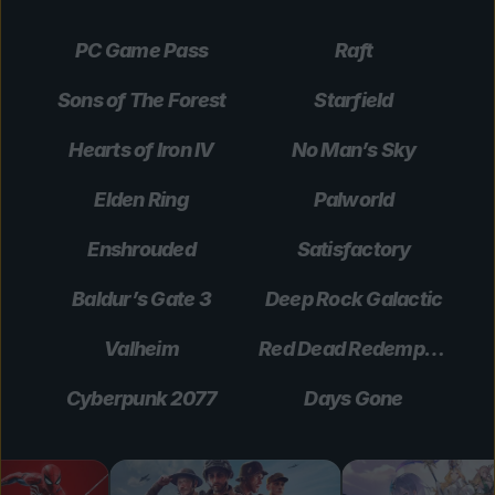
PC Game Pass
Raft
Sons of The Forest
Starfield
Hearts of Iron IV
No Man’s Sky
Elden Ring
Palworld
Enshrouded
Satisfactory
Baldur’s Gate 3
Deep Rock Galactic
Valheim
Red Dead Redemption 2
Cyberpunk 2077
Days Gone