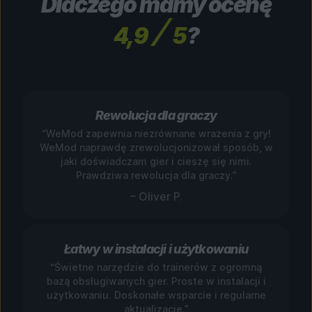
Dlaczego mamy ocenę
4,9
5
?
Rewolucja dla graczy
“WeMod zapewnia niezrównane wrażenia z gry!
WeMod naprawdę zrewolucjonizował sposób, w
jaki doświadczam gier i cieszę się nimi.
Prawdziwa rewolucja dla graczy.”
– Oliver P.
Łatwy w instalacji i użytkowaniu
“Świetne narzędzie do trainerów z ogromną
bazą obsługiwanych gier. Proste w instalacji i
użytkowaniu. Doskonałe wsparcie i regularne
aktualizacje.”