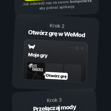
,
komputerze
...lub odwiedź nas na swoim
aby pobrać aplikację
Krok 2
Otwórz grę w WeMod
Moje gry
Otwórz grę
Krok 3
Przełączaj mody