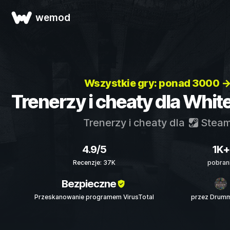
wemod
Wszystkie gry: ponad 3000 
Trenerzy i cheaty dla Whit
Trenerzy i cheaty dla
Stea
4.9/5
1K+
Recenzje: 37K
pobran
Bezpieczne
Przeskanowanie programem VirusTotal
przez Drumm