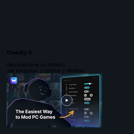
Cheaty
5
Wprowadzenie do WeMod
Jak korzystać z modów z WeMod