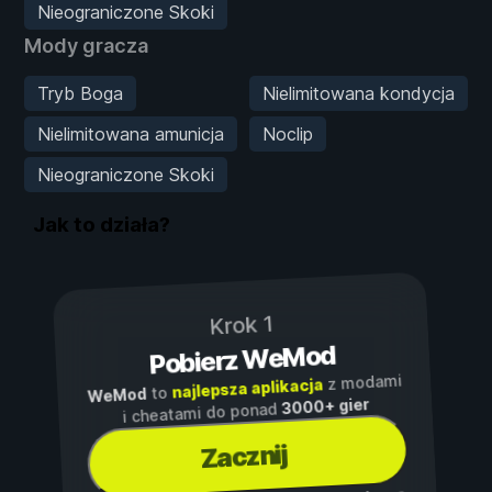
Nieograniczone Skoki
Mody gracza
Tryb Boga
Nielimitowana kondycja
Nielimitowana amunicja
Noclip
Nieograniczone Skoki
Jak to działa?
Krok 1
Pobierz WeMod
z modami
najlepsza aplikacja
to
WeMod
3000+ gier
i cheatami do ponad
Zacznij