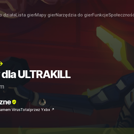
o działa
Lista gier
Mapy gier
Narzędzia do gier
Funkcje
Społecznoś
→
y dla ULTRAKILL
am
zne
amem VirusTotal
przez Yxbx ↗