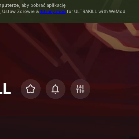
puterze
, aby pobrać aplikację
e, Ustaw Zdrowie &
10 inny mod
for
ULTRAKILL
with
WeMod