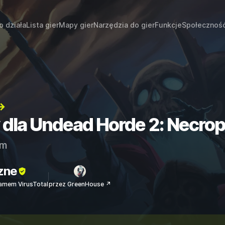
o działa
Lista gier
Mapy gier
Narzędzia do gier
Funkcje
Społecznoś
→
y dla Undead Horde 2: Necrop
am
zne
amem VirusTotal
przez GreenHouse ↗