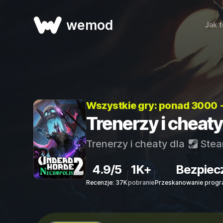
wemod
Jak t
Wszystkie gry: ponad 3000 
Trenerzy i cheat
Trenerzy i cheaty dla
Ste
4.9/5
1K+
Bezpiec
Recenzje: 37K
pobranie
Przeskanowanie progr