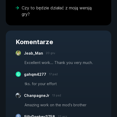
Czy to będzie działać z moją wersją
gry?
Komentarze
Jeab_Man
20 gru
Excellent work... Thank you very much.
gahqm4277
17 paź
tks. for your effort
ChanpagneJr
13 paź
Amazing work on the mod's brother
SillyDonkey3758
22 wrz