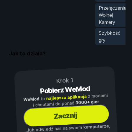
Przełączanie
Wolnej
Kamery
Szybkość
gry
Jak to działa?
Krok 1
Pobierz WeMod
z modami
najlepsza aplikacja
to
WeMod
3000+ gier
i cheatami do ponad
Zacznij
,
komputerze
...lub odwiedź nas na swoim