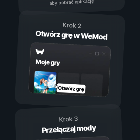
aby pobrać aplikację
Krok 2
Otwórz grę w WeMod
Moje gry
Otwórz grę
Krok 3
Przełączaj mody