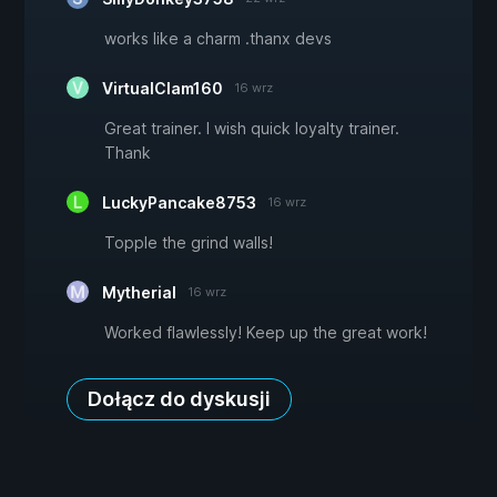
works like a charm .thanx devs
VirtualClam160
16 wrz
Great trainer. I wish quick loyalty trainer.
Thank
LuckyPancake8753
16 wrz
Topple the grind walls!
Mytherial
16 wrz
Worked flawlessly! Keep up the great work!
Dołącz do dyskusji