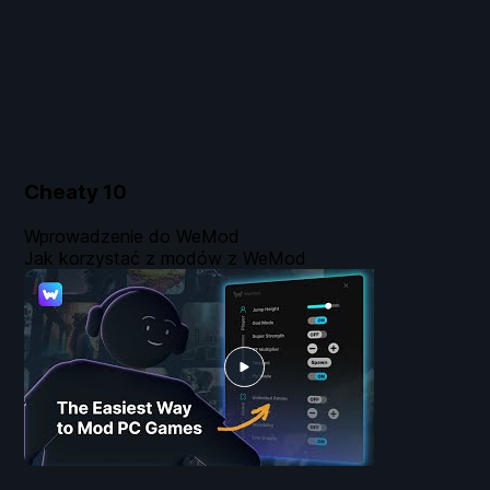
Cheaty
10
Wprowadzenie do WeMod
Jak korzystać z modów z WeMod