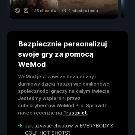
35 cheatów
1 miesiąc temu
Bezpiecznie personalizuj
swoje gry za pomocą
WeMod
WeMod jest zawsze bezpieczny i
darmowy dzięki naszej wielomilionowej
społeczności graczy na całym świecie.
Jesteśmy wspierani przez
subskrybentów WeMod Pro. Sprawdź
nasze recenzje na
Trustpilot
.
Jak używać cheatów w EVERYBODY'S
GOLF HOT SHOTS?