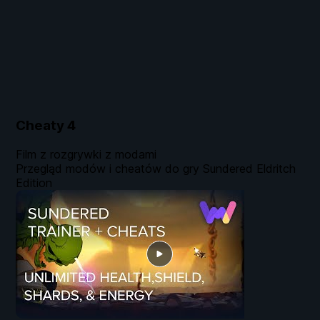
Cheaty
4
Film z rozgrywki z modami
Przegląd modów i cheatów do gry Sundered Eldritch
Edition