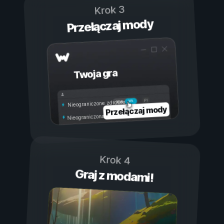
Krok 3
Przełączaj mody
Twoja gra
Wł.
Wył.
Nieograniczone zdrowie
Przełączaj mody
Nieograniczona wytrzymałość
Krok 4
Graj z modami!