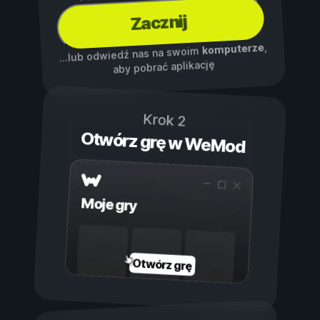
Zacznij
,
komputerze
...lub odwiedź nas na swoim
aby pobrać aplikację
Krok 2
Otwórz grę w WeMod
Moje gry
Otwórz grę