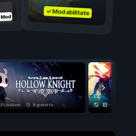
✓ Mod abilitate
a Mod
25 trucchi
9 giorni fa
6 trucchi