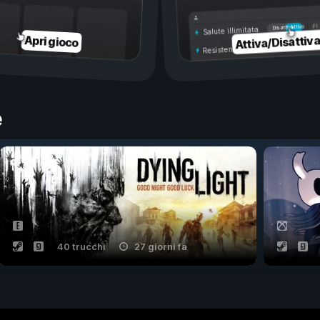
Attivo
Disattivo
Salute illimitata
Attiva/Disattiv
Apri gioco
Resistenza illimitata
e
40 trucchi
27 giorni fa