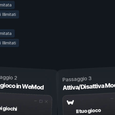
imitata
Illimitati
imitata
Illimitati
aggio 2
Passaggio 3
 gioco in WeMod
Attiva/Disattiva Mo
ei giochi
Il tuo gioco