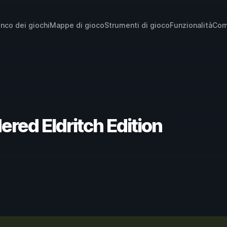
enco dei giochi
Mappe di gioco
Strumenti di gioco
Funzionalità
Com
ered Eldritch Edition