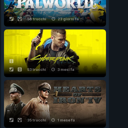
56 trucchi
23 giorni fa
53 trucchi
3 mesi fa
35 trucchi
1 mese fa