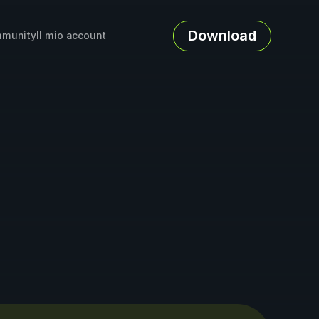
Download
munity
Il mio account