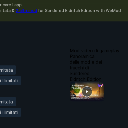
ricare l'app
imitata &
2 altri mod
for
Sundered Eldritch Edition
with
WeMod
Mod video di gameplay
Panoramica
delle mod e dei
trucchi di
imitata
Sundered
Eldritch Edition
Illimitati
imitata
Illimitati