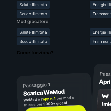
Salute Illimitata
Energia Ill
Scudo illimitato
Frammenti 
Mod giocatore
Salute Illimitata
Energia Ill
Scudo illimitato
Frammenti 
Come funziona?
Pass
Apri
Passaggio 1
Scarica WeMod
per mod e
app n. 1
è l'
WeMod
3000+ giochi
I mi
trucchi per