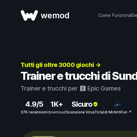
wemod
Come Funziona
El
Tutti gli oltre 3000 giochi →
Trainer e trucchi di Sund
Trainer e trucchi per
Epic Games
4.9/5
1K+
Sicuro
37K recensioni
download
Scansione VirusTotal
di MrAntiFun ↗