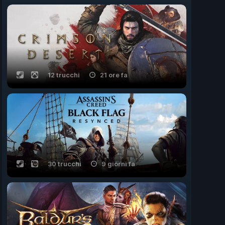
12 trucchi
21 ore fa
30 trucchi
9 giorni fa