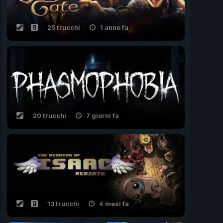
25 trucchi
1 anno fa
20 trucchi
7 giorni fa
13 trucchi
4 mesi fa