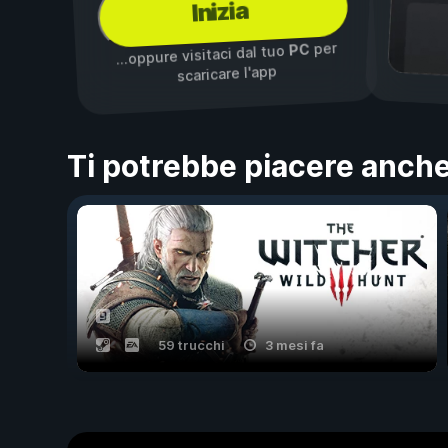
Inizia
per
PC
...oppure visitaci dal tuo
scaricare l'app
Ti potrebbe piacere anch
59 trucchi
3 mesi fa