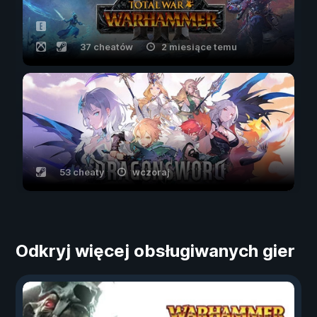
37 cheatów
2 miesiące temu
53 cheaty
wczoraj
Odkryj więcej obsługiwanych gier