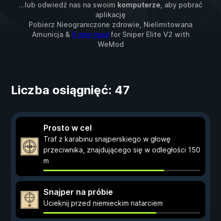
...lub odwiedź nas na swoim
komputerze
, aby pobrać
aplikację
Pobierz Nieograniczone zdrowie, Nielimitowana
Amunicja &
5 inny mod
for
Sniper Elite V2
with
WeMod
Liczba osiągnięć: 47
Prosto w cel
Traf z karabinu snajperskiego w głowę
przeciwnika, znajdującego się w odległości 150
m
Snajper na próbie
Ucieknij przed niemieckim natarciem