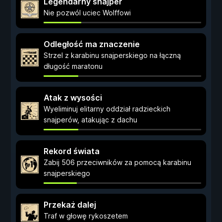
Legendarny snajper
Nie pozwól uciec Wolffowi
Odległość ma znaczenie
Strzel z karabinu snajperskiego na łączną
długość maratonu
Atak z wysości
Wyeliminuj elitarny oddział radzieckich
snajperów, atakując z dachu
Rekord świata
Zabij 506 przeciwników za pomocą karabinu
snajperskiego
Przekaż dalej
Traf w głowę rykoszetem