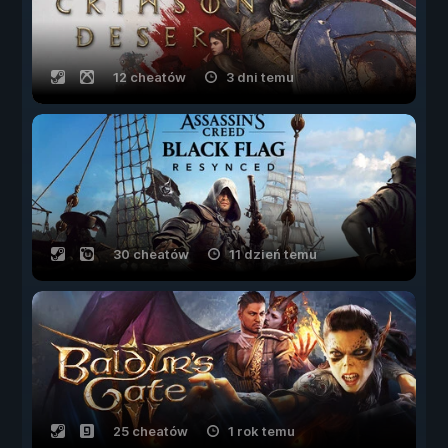
12 cheatów
3 dni temu
30 cheatów
11 dzień temu
25 cheatów
1 rok temu