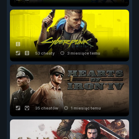
53 cheaty
3 miesiące temu
35 cheatów
1 miesiąc temu