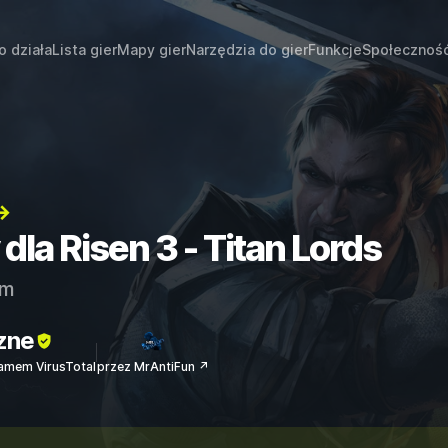
o działa
Lista gier
Mapy gier
Narzędzia do gier
Funkcje
Społecznoś
→
dla Risen 3 - Titan Lords
am
zne
amem VirusTotal
przez MrAntiFun ↗