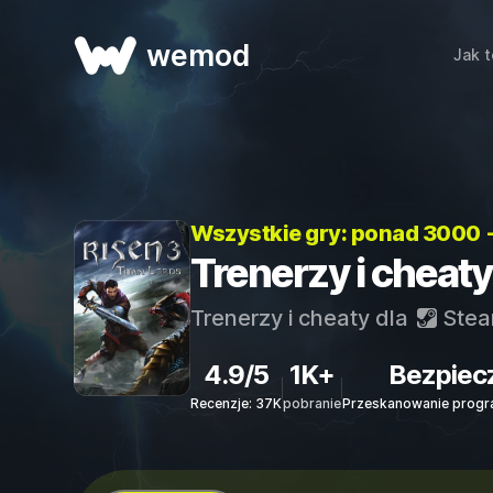
wemod
Jak t
Wszystkie gry: ponad 3000 
Trenerzy i cheaty 
Trenerzy i cheaty dla
Ste
4.9/5
1K+
Bezpiec
Recenzje: 37K
pobranie
Przeskanowanie progr