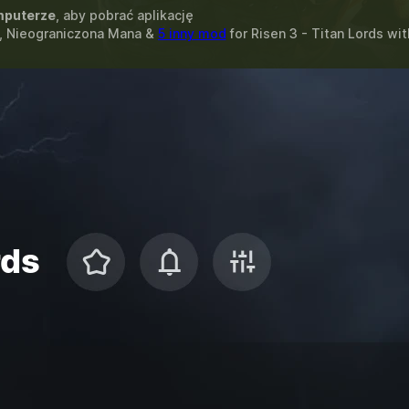
puterze
, aby pobrać aplikację
, Nieograniczona Mana &
5 inny mod
for
Risen 3 - Titan Lords
wit