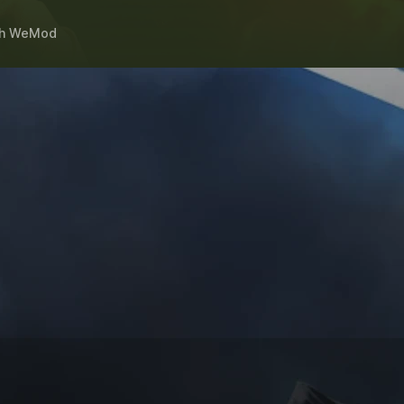
h
WeMod