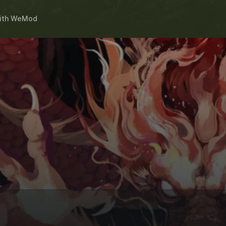
ith
WeMod