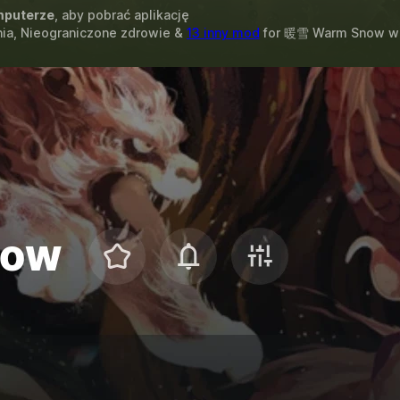
puterze
, aby pobrać aplikację
enia, Nieograniczone zdrowie &
13 inny mod
for
暖雪 Warm Snow
w