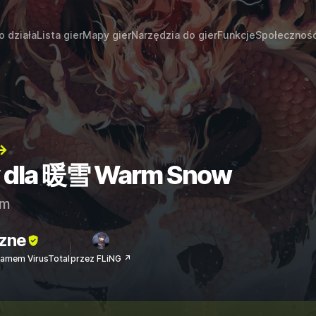
o działa
Lista gier
Mapy gier
Narzędzia do gier
Funkcje
Społecznoś
→
ty dla 暖雪 Warm Snow
am
zne
amem VirusTotal
przez FLiNG ↗