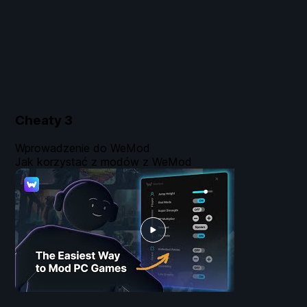
Cheaty
3
Wprowadzenie do WeMod
Jak korzystać z modów z WeMod