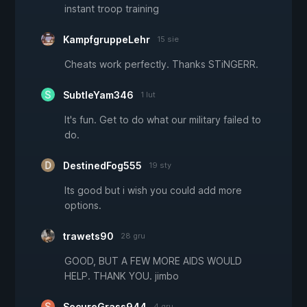
instant troop training
KampfgruppeLehr
15 sie
Cheats work perfectly. Thanks STiNGERR.
SubtleYam346
1 lut
It's fun. Get to do what our military failed to
do.
DestinedFog555
19 sty
Its good but i wish you could add more
options.
trawets90
28 gru
GOOD, BUT A FEW MORE AIDS WOULD
HELP. THANK YOU. jimbo
SecureGrass944
4 gru