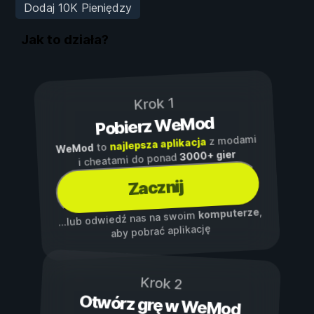
Dodaj 10K Pieniędzy
Jak to działa?
Krok 1
Pobierz WeMod
z modami
najlepsza aplikacja
to
WeMod
3000+ gier
i cheatami do ponad
Zacznij
,
komputerze
...lub odwiedź nas na swoim
aby pobrać aplikację
Krok 2
Otwórz grę w WeMod