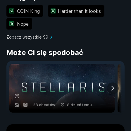
COIN King
Harder than it looks
Nope
Zobacz wszystkie 99
Może Ci się spodobać
28 cheatów
8 dzień temu