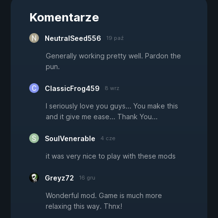
Komentarze
NeutralSeed556
19 paź
Generally working pretty well. Pardon the
pun.
ClassicFrog459
8 wrz
I seriously love you guys... You make this
and it give me ease... Thank You...
SoulVenerable
4 cze
it was very nice to play with these mods
Greyz72
16 gru
Wonderful mod. Game is much more
relaxing this way. Thnx!