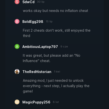
SdwCd
30 lip
works okay but needs no inflation cheat
BoldEgg298
15 lip
First 2 cheats don't work, still enjoyed the
third
AmbitiousLaptop797
9 cze
It was great, but please add an "No
Influence" cheat.
TheRedHistorian
1 kwi
Amazing mod, I just needed to unlock
everything - next step, I actually play the
game!
MagicPuppy256
8 lut