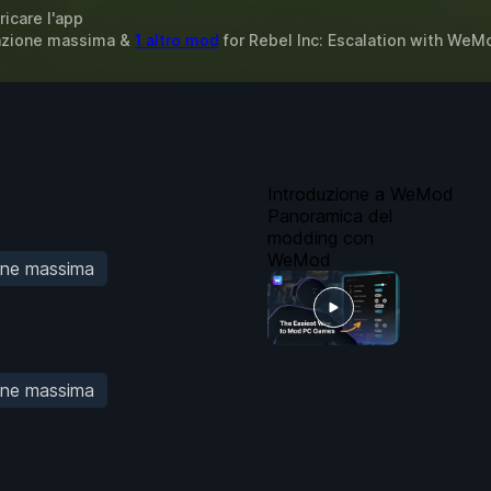
ricare l'app
tazione massima &
1 altro mod
for
Rebel Inc: Escalation
with
WeM
Introduzione a WeMod
Panoramica del
modding con
WeMod
one massima
one massima