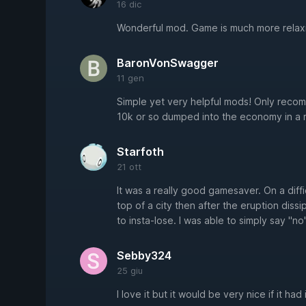
16 dic
Wonderful mod. Game is much more relaxi
BaronVonSwagger
11 gen
Simple yet very helpful mods! Only recom
10k or so dumped into the economy in a mont
Starfoth
21 ott
It was a really good gamesaver. On a diff
top of a city then after the eruption diss
to insta-lose. I was able to simply say "n
Sebby324
25 giu
I love it but it would be very nice if it had