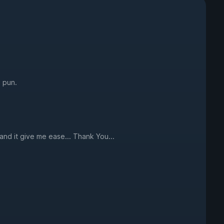
e pun.
 and it give me ease... Thank You...