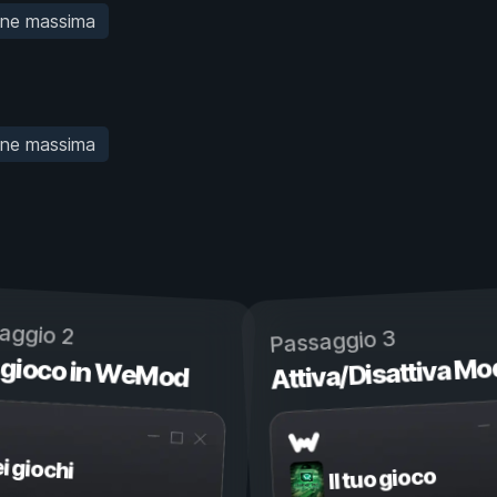
one massima
one massima
aggio 2
Passaggio 3
 gioco in WeMod
Attiva/Disattiva Mo
ei giochi
Il tuo gioco