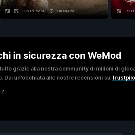
35 trucchi
1 mese fa
50 t
ochi in sicurezza con WeMod
to grazie alla nostra community di milioni di giocat
. Dai un'occhiata alle nostre recensioni su
Trustpilo
n?
?