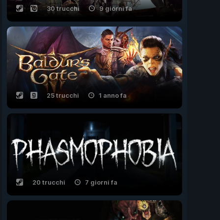
30 trucchi
9 giorni fa
25 trucchi
1 anno fa
20 trucchi
7 giorni fa