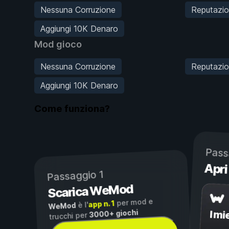
Nessuna Corruzione
Reputazi
Aggiungi 10K Denaro
Mod gioco
Nessuna Corruzione
Reputazi
Aggiungi 10K Denaro
Come funziona?
Pass
Apri
Passaggio 1
Scarica WeMod
per mod e
app n. 1
è l'
WeMod
3000+ giochi
I mi
trucchi per