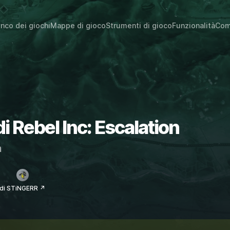
enco dei giochi
Mappe di gioco
Strumenti di gioco
Funzionalità
Com
di Rebel Inc: Escalation
m
di STiNGERR ↗