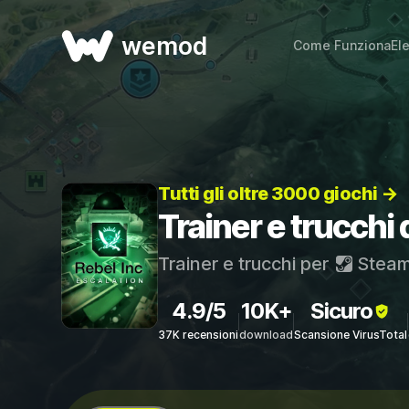
wemod
Come Funziona
El
Tutti gli oltre 3000 giochi →
Trainer e trucchi 
Trainer e trucchi per
Stea
4.9/5
10K+
Sicuro
37K recensioni
download
Scansione VirusTotal