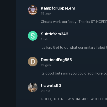
KampfgruppeLehr
15 ago
Cheats work perfectly. Thanks STiNGERR
SubtleYam346
1 feb
It's fun. Get to do what our military failed 
DestinedFog555
19 gen
Its good but i wish you could add more op
trawets90
28 dic
GOOD, BUT A FEW MORE AIDS WOULD HE