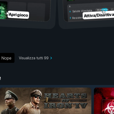
Attivo
Disattivo
Salute illimitata
Attiva/Disattiv
Apri gioco
Resistenza illimitata
Nope
Visualizza tutti 99
e