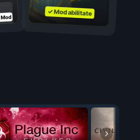
✓ Mod abilitate
a Mod