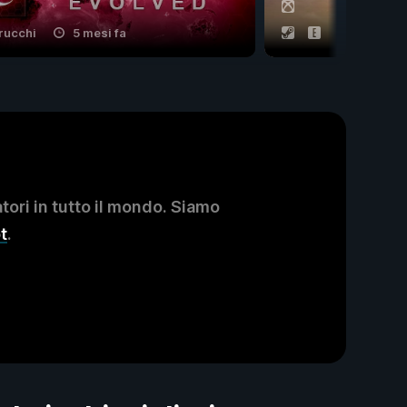
rucchi
5 mesi fa
22 trucchi
ori in tutto il mondo. Siamo
t
.