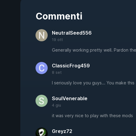
Commenti
NeutralSeed556
19 ott
Generally working pretty well. Pardon th
ClassicFrog459
8 set
I seriously love you guys... You make this
SoulVenerable
4 giu
it was very nice to play with these mods
Greyz72