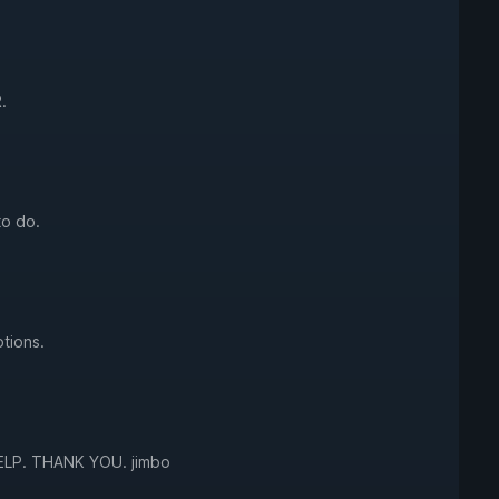
.
to do.
tions.
LP. THANK YOU. jimbo