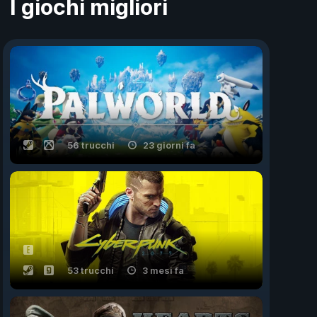
I giochi migliori
56 trucchi
23 giorni fa
53 trucchi
3 mesi fa