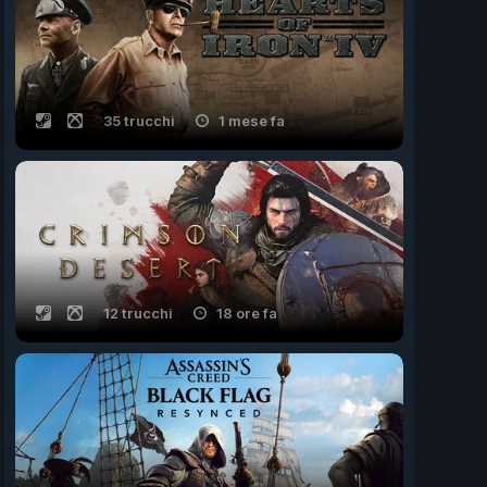
35 trucchi
1 mese fa
12 trucchi
18 ore fa