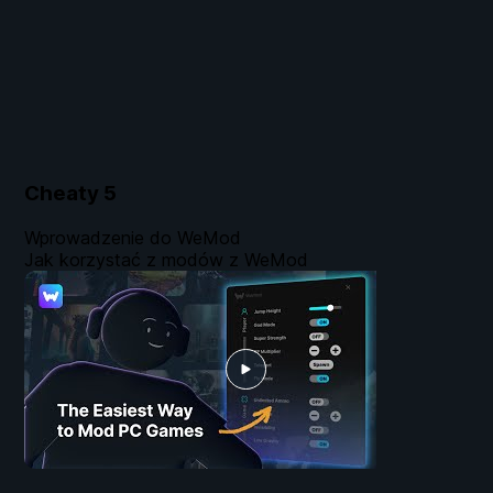
Cheaty
5
Wprowadzenie do WeMod
Jak korzystać z modów z WeMod