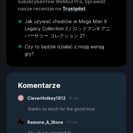
subskrybentów WeMod Pro. Sprawdź
nasze recenzje na
Trustpilot
.
Jak używać cheatów w Mega Man X
Legacy Collection 2 / ロックマンX アニ
バーサリー コレクション 2?
Czy to będzie działać z moją wersją
gry?
Komentarze
CleverHotkey1912
18 gru
thanks so much for the good mod
Ramone_A_Stone
27 cze
You all are wonderful!