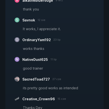
aikathebluerouge
9 wrz
thank you
Savnok
12 sie
It works, I appreciate it.
OrdinaryYam192
23 lip
works thanks
NativeDust625
11 lip
good trainer
SacredToad727
27 cze
its pretty good works as intended
Creative_Crown96
15 cze
Thanks Dev