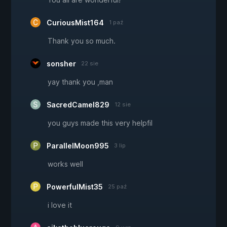
CuriousMist164
1 paź
Thank you so much.
sonsher
22 sie
yay thank you ,man
SacredCamel829
12 sie
you guys made this very helpfil
ParallelMoon995
3 lip
works well
PowerfulMist35
25 paź
i love it