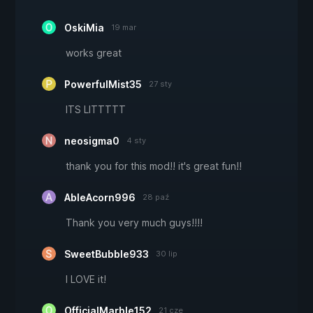
OskiMia
19 mar
works great
PowerfulMist35
27 sty
ITS LITTTTT
neosigma0
4 sty
thank you for this mod!! it's great fun!!
AbleAcorn996
28 paź
Thank you very much guys!!!!
SweetBubble933
30 lip
I LOVE it!
OfficialMarble152
21 cze