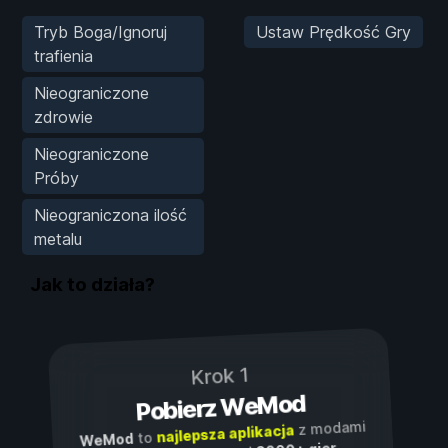
Tryb Boga/Ignoruj
Ustaw Prędkość Gry
trafienia
Nieograniczone
zdrowie
Nieograniczone
Próby
Nieograniczona ilość
metalu
Jak to działa?
Krok 1
Pobierz WeMod
z modami
najlepsza aplikacja
to
WeMod