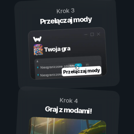
Krok 3
Przełączaj mody
Twoja gra
Wł.
Wył.
Nieograniczone zdrowie
Przełączaj mody
Nieograniczona wytrzymałość
Krok 4
Graj z modami!