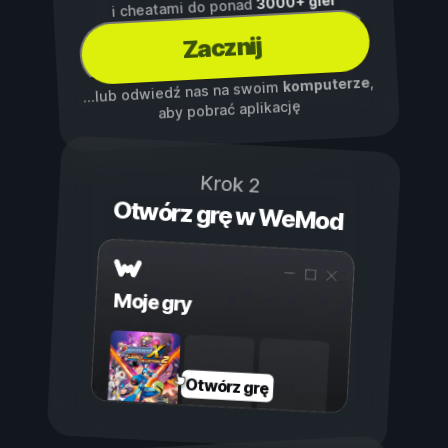
3000+ gier
i cheatami do ponad
Zacznij
,
komputerze
...lub odwiedź nas na swoim
aby pobrać aplikację
Krok 2
Otwórz grę w WeMod
Moje gry
Otwórz grę