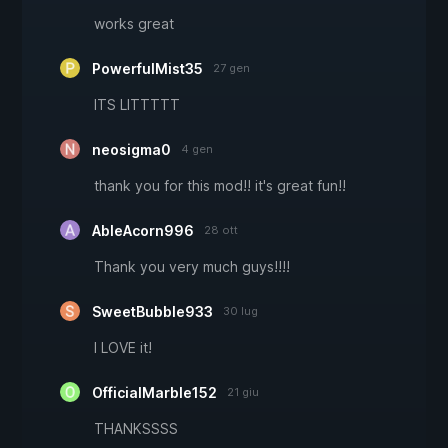
works great
PowerfulMist35
27 gen
ITS LITTTTT
neosigma0
4 gen
thank you for this mod!! it's great fun!!
AbleAcorn996
28 ott
Thank you very much guys!!!!
SweetBubble933
30 lug
I LOVE it!
OfficialMarble152
21 giu
THANKSSSS