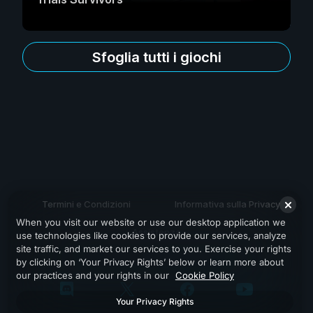
Sfoglia tutti i giochi
Termini e Condizioni
Informativa sulla Privacy
When you visit our website or use our desktop application we
Assistenza
use technologies like cookies to provide our services, analyze
site traffic, and market our services to you. Exercise your rights
by clicking on ‘Your Privacy Rights’ below or learn more about
our practices and your rights in our
Cookie Policy
Your Privacy Rights