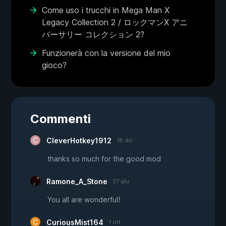
Come uso i trucchi in Mega Man X
Legacy Collection 2 / ロックマンX アニ
バーサリー コレクション 2?
Funzionerà con la versione del mio
gioco?
Commenti
CleverHotkey1912
18 dic
thanks so much for the good mod
Ramone_A_Stone
27 giu
You all are wonderful!
CuriousMist164
1 ott