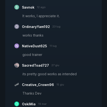
Savnok
12 ago
It works, I appreciate it.
OrdinaryYam192
23 lug
works thanks
NativeDust625
11 lug
good trainer
SacredToad727
27 giu
its pretty good works as intended
Creative_Crown96
15 giu
Thanks Dev
OskiMia
19 mar