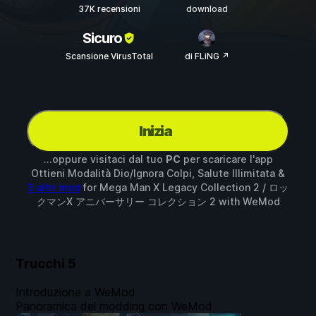
37K recensioni
download
Sicuro
Scansione VirusTotal
di FLiNG ↗
Inizia
...oppure visitaci dal tuo
PC
per scaricare l'app
Ottieni Modalità Dio/Ignora Colpi, Salute Illimitata &
3 altri mod
for
Mega Man X Legacy Collection 2 / ロッ
クマンX アニバーサリー コレクション 2
with
WeMod
Trucchi
5
Introduzione a WeMod
Panoramica del modding con WeMod