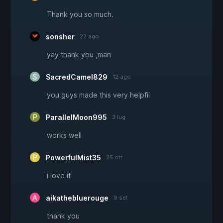
Thank you so much.
sonsher
22 ago
yay thank you ,man
SacredCamel829
12 ago
you guys made this very helpfil
ParallelMoon995
3 lug
works well
PowerfulMist35
25 ott
i love it
aikathebluerouge
9 set
thank you