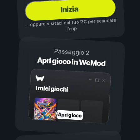
Inizia
per scaricare
PC
...oppure visitaci dal tuo
l'app
Passaggio 2
Apri gioco in WeMod
I miei giochi
Apri gioco