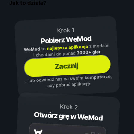
Jak to działa?
Krok 1
Pobierz WeMod
z modami
najlepsza aplikacja
to
WeMod
3000+ gier
i cheatami do ponad
Zacznij
,
komputerze
...lub odwiedź nas na swoim
aby pobrać aplikację
Krok 2
Otwórz grę w WeMod