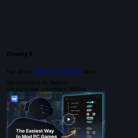
Cheaty
5
Part of the
Supreme Commander
series
Wprowadzenie do WeMod
Jak korzystać z modów z WeMod