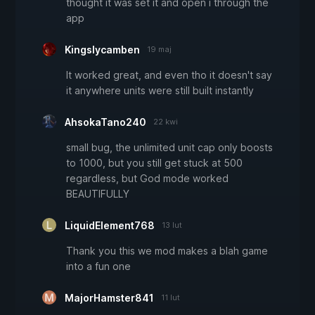
thought it was set it and open i through the
app
Kingslycamben
19 maj
It worked great, and even tho it doesn't say
it anywhere units were still built instantly
AhsokaTano240
22 kwi
small bug, the unlimited unit cap only boosts
to 1000, but you still get stuck at 500
regardless, but God mode worked
BEAUTIFULLY
LiquidElement768
13 lut
Thank you this we mod makes a blah game
into a fun one
MajorHamster841
11 lut