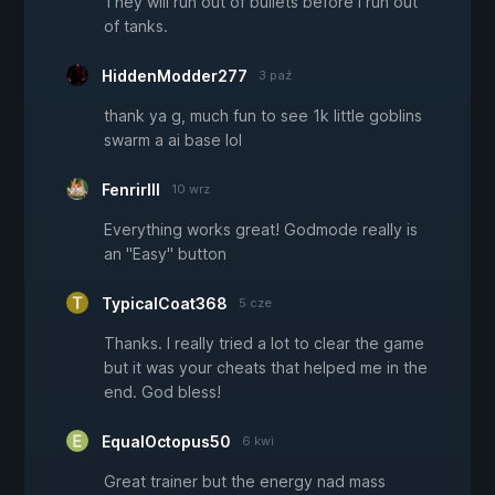
They will run out of bullets before I run out
of tanks.
HiddenModder277
3 paź
thank ya g, much fun to see 1k little goblins
swarm a ai base lol
FenrirIII
10 wrz
Everything works great! Godmode really is
an "Easy" button
TypicalCoat368
5 cze
Thanks. I really tried a lot to clear the game
but it was your cheats that helped me in the
end. God bless!
EqualOctopus50
6 kwi
Great trainer but the energy nad mass