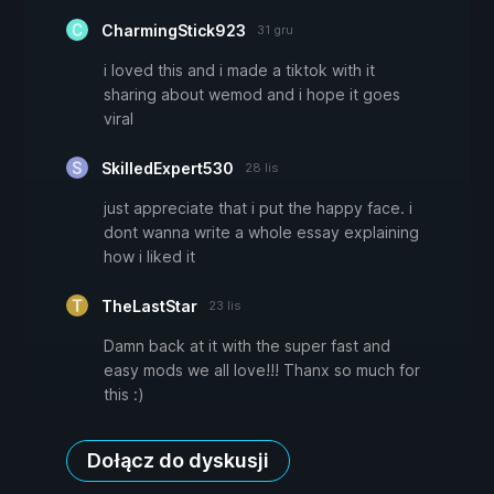
CharmingStick923
31 gru
i loved this and i made a tiktok with it
sharing about wemod and i hope it goes
viral
SkilledExpert530
28 lis
just appreciate that i put the happy face. i
dont wanna write a whole essay explaining
how i liked it
TheLastStar
23 lis
Damn back at it with the super fast and
easy mods we all love!!! Thanx so much for
this :)
Dołącz do dyskusji