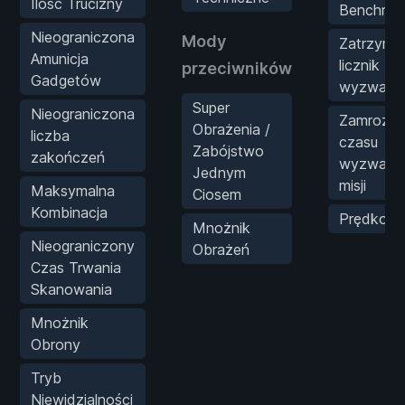
Ilość Trucizny
Benchma
Nieograniczona
Mody
Zatrzymaj
Amunicja
licznik
przeciwników
Gadgetów
wyzwani
Super
Nieograniczona
Zamroź li
Obrażenia /
liczba
czasu
Zabójstwo
zakończeń
wyzwania
Jednym
misji
Maksymalna
Ciosem
Kombinacja
Prędkość
Mnożnik
Nieograniczony
Obrażeń
Czas Trwania
Skanowania
Mnożnik
Obrony
Tryb
Niewidzialności