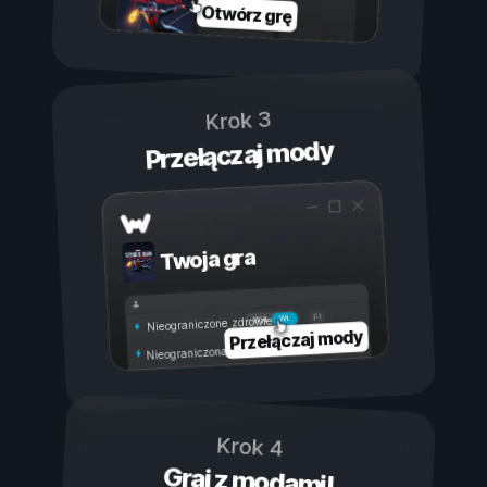
Otwórz grę
Krok 3
Przełączaj mody
Twoja gra
Wł.
Wył.
Nieograniczone zdrowie
Przełączaj mody
Nieograniczona wytrzymałość
Krok 4
Graj z modami!