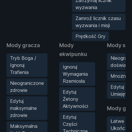
Zatrzymaj licznik
wyzwania
Zamroź licznik czasu
wyzwania i misji
Prędkość Gry
Mody gracza
Mody
Mody sta
ekwipunku
Tryb Boga /
Nieogran
Ignoruj
doświadc
Ignoruj
Trafienia
Wymagania
Mnożnik 
Rzemiosła
Nieograniczone
Edytuj Pu
zdrowie
Edytuj
Umiejętno
Żetony
Edytuj
Aktywności
maksymalne
Mody gry
zdrowie
Edytuj
Łatwe
Części
Maksymalna
Ukończen
Techniczne