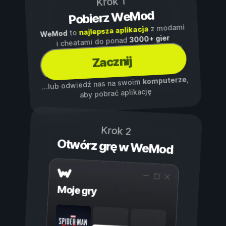
Krok 1
Pobierz WeMod
z modami
najlepsza aplikacja
to
WeMod
3000+ gier
i cheatami do ponad
Zacznij
,
komputerze
...lub odwiedź nas na swoim
aby pobrać aplikację
Krok 2
Otwórz grę w WeMod
Moje gry