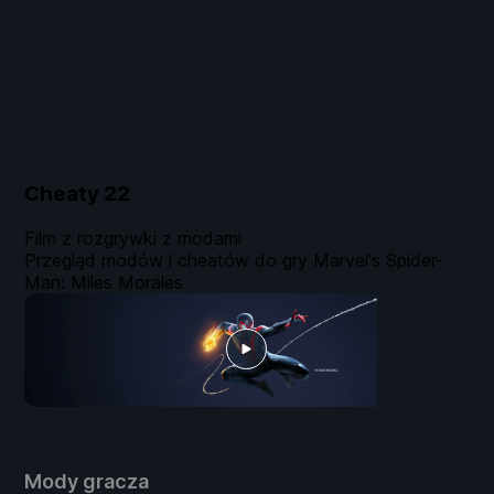
Cheaty
22
Film z rozgrywki z modami
Przegląd modów i cheatów do gry Marvel's Spider-
Man: Miles Morales
Mody gracza