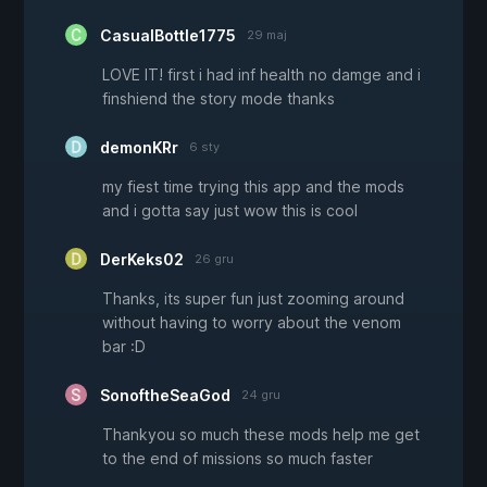
CasualBottle1775
29 maj
LOVE IT! first i had inf health no damge and i
finshiend the story mode thanks
demonKRr
6 sty
my fiest time trying this app and the mods
and i gotta say just wow this is cool
DerKeks02
26 gru
Thanks, its super fun just zooming around
without having to worry about the venom
bar :D
SonoftheSeaGod
24 gru
Thankyou so much these mods help me get
to the end of missions so much faster