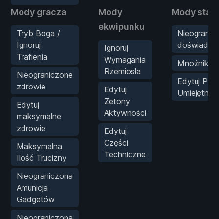
Mody gracza
Mody
Mody staty
ekwipunku
Tryb Boga /
Nieogranic
Ignoruj
doświadcz
Ignoruj
Trafienia
Wymagania
Mnożnik X
Rzemiosła
Nieograniczone
Edytuj Pun
zdrowie
Edytuj
Umiejętnoś
Żetony
Edytuj
Aktywności
maksymalne
zdrowie
Edytuj
Części
Maksymalna
Techniczne
Ilość Trucizny
Nieograniczona
Amunicja
Gadgetów
Nieograniczona