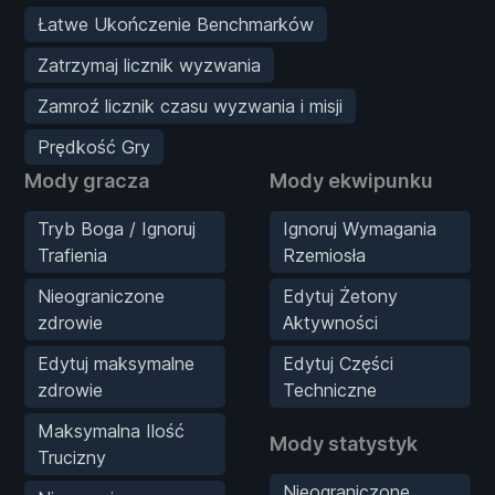
Łatwe Ukończenie Benchmarków
Zatrzymaj licznik wyzwania
Zamroź licznik czasu wyzwania i misji
Prędkość Gry
Mody gracza
Mody ekwipunku
Tryb Boga / Ignoruj
Ignoruj Wymagania
Trafienia
Rzemiosła
Nieograniczone
Edytuj Żetony
zdrowie
Aktywności
Edytuj maksymalne
Edytuj Części
zdrowie
Techniczne
Maksymalna Ilość
Mody statystyk
Trucizny
Nieograniczone