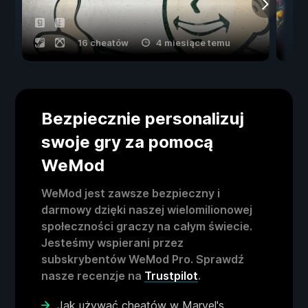
16 cheatów
4 miesiące temu
Bezpiecznie personalizuj
swoje gry za pomocą
WeMod
WeMod jest zawsze bezpieczny i
darmowy dzięki naszej wielomilionowej
społeczności graczy na całym świecie.
Jesteśmy wspierani przez
subskrybentów WeMod Pro. Sprawdź
nasze recenzje na
Trustpilot
.
Jak używać cheatów w Marvel's