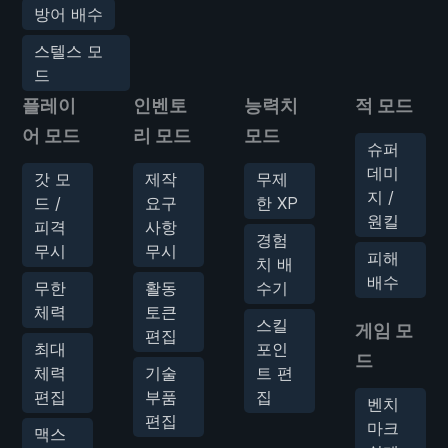
방어 배수
스텔스 모
드
플레이
인벤토
능력치
적 모드
어 모드
리 모드
모드
슈퍼
데미
갓 모
제작
무제
지 /
드 /
요구
한 XP
원킬
피격
사항
경험
무시
무시
피해
치 배
배수
무한
활동
수기
체력
토큰
스킬
게임 모
편집
최대
포인
드
체력
기술
트 편
편집
부품
집
벤치
편집
마크
맥스