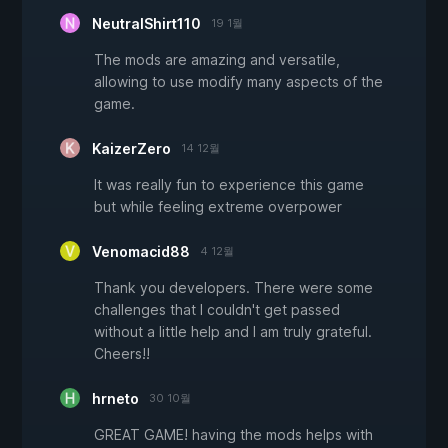
NeutralShirt110
19 1월
The mods are amazing and versatile,
allowing to use modify many aspects of the
game.
KaizerZero
14 12월
It was really fun to experience this game
but while feeling extreme overpower
Venomacid88
4 12월
Thank you developers. There were some
challenges that I couldn't get passed
without a little help and I am truly grateful.
Cheers!!
hrneto
30 10월
GREAT GAME! having the mods helps with