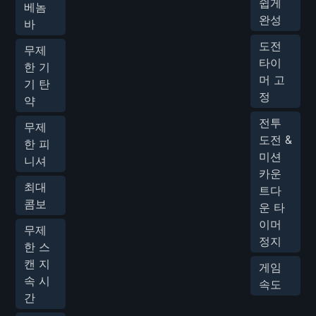
쉽게
베놈
완성
바
도전
무제
타이
한 기
머 고
기 탄
정
약
전투
무제
도전 &
한 피
미션
니셔
카운
최대
트다
콤보
운 타
이머
무제
정지
한 스
캔 지
게임
속 시
속도
간