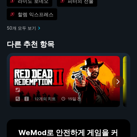
라이노 로데오
피터의 선물
할렘 익스프레스
50개 모두 보기
다른 추천 항목
12개의 치트
15일 전
WeMod로 안전하게 게임을 커