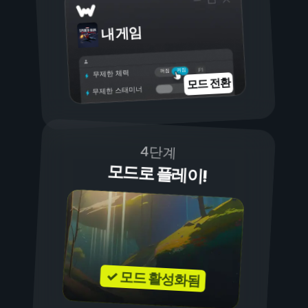
내 게임
켜짐
꺼짐
무제한 체력
모드 전환
무제한 스태미너
4단계
모드로 플레이!
✓ 모드 활성화됨