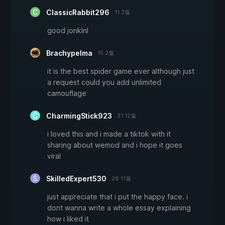
ClassicRabbit296
11 3월
good jonklnl
Brachypelma
15 2월
it is the best spider game ever although just
a request could you add unlimited
camouflage
CharmingStick923
31 12월
i loved this and i made a tiktok with it
sharing about wemod and i hope it goes
viral
SkilledExpert530
28 11월
just appreciate that i put the happy face. i
dont wanna write a whole essay explaining
how i liked it