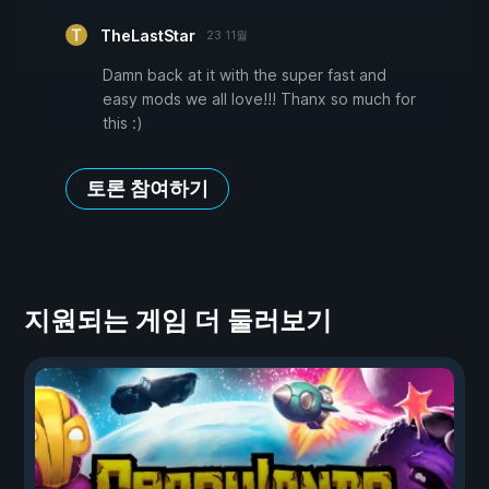
TheLastStar
23 11월
Damn back at it with the super fast and
easy mods we all love!!! Thanx so much for
this :)
토론 참여하기
지원되는 게임 더 둘러보기