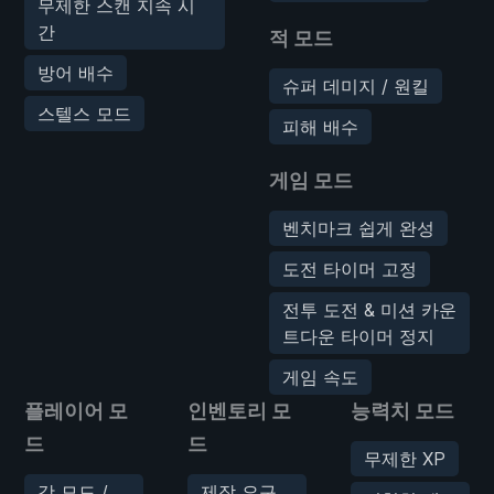
무제한 스캔 지속 시
간
적 모드
방어 배수
슈퍼 데미지 / 원킬
스텔스 모드
피해 배수
게임 모드
벤치마크 쉽게 완성
도전 타이머 고정
전투 도전 & 미션 카운
트다운 타이머 정지
게임 속도
플레이어 모
인벤토리 모
능력치 모드
드
드
무제한 XP
갓 모드 /
제작 요구