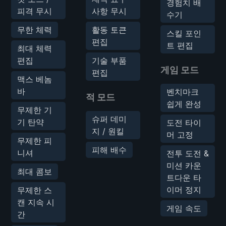
경험치 배
피격 무시
사항 무시
수기
무한 체력
활동 토큰
스킬 포인
편집
트 편집
최대 체력
편집
기술 부품
게임 모드
편집
맥스 베놈
바
벤치마크
적 모드
쉽게 완성
무제한 기
슈퍼 데미
기 탄약
도전 타이
지 / 원킬
머 고정
무제한 피
피해 배수
니셔
전투 도전 &
미션 카운
최대 콤보
트다운 타
이머 정지
무제한 스
캔 지속 시
게임 속도
간