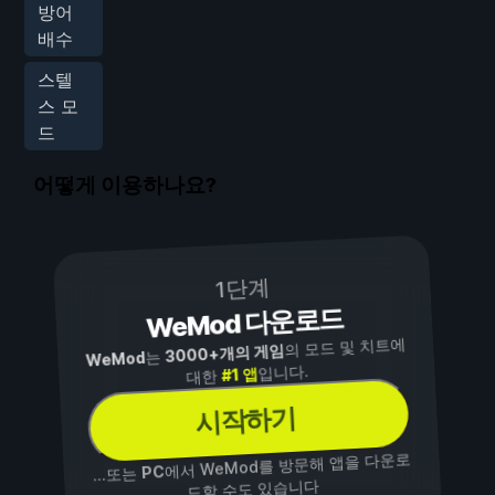
방어
배수
스텔
스 모
드
어떻게 이용하나요?
1단계
WeMod 다운로드
의 모드 및 치트에
3000+개의 게임
는
WeMod
입니다.
#1 앱
대한
시작하기
에서 WeMod를 방문해 앱을 다운로
PC
...또는
드할 수도 있습니다