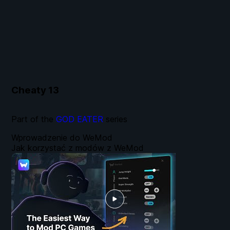
Cheaty
13
Part of the
GOD EATER
series
Wprowadzenie do WeMod
Jak korzystać z modów z WeMod