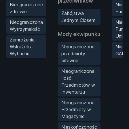
przeciwników
Nieograniczone
Nieog
zdrowie
Punkt
Zabójstwa
Jednym Ciosem
Nieograniczona
Nieog
Wytrzymałość
Punkt
Mody ekwipunku
Umieję
Zamrożenie
Wskaźnika
Nieograniczone
Nieog
Wybuchu
przedmioty
GAP
bitewne
Nieograniczona
Ilość
Przedmiotów w
Inwentarzu
Nieograniczone
Przedmioty w
Magazynie
Nieskończoność