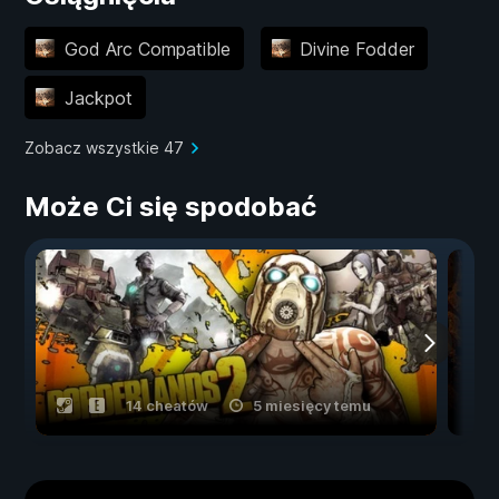
God Arc Compatible
Divine Fodder
Jackpot
Zobacz wszystkie 47
Może Ci się spodobać
14 cheatów
5 miesięcy temu