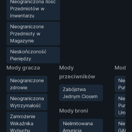
Nieograniczona Ilość
Przedmiotów w
Inwentarzu
Nieograniczone
Przedmioty w
Magazynie
Nieskończoność
Pieniędzy
Mody gracza
Mody
Mody s
przeciwników
Nieograniczone
Nieog
zdrowie
Punkt
Zabójstwa
Jednym Ciosem
Nieograniczona
Nieog
Wytrzymałość
Punkt
Mody broni
Umieję
Zamrożenie
Wskaźnika
Nielimitowana
Nieog
Wybuchu
Amunicja
GAP