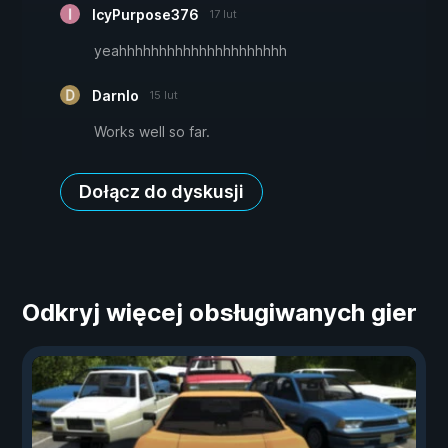
IcyPurpose376
17 lut
yeahhhhhhhhhhhhhhhhhhhhh
Darnlo
15 lut
Works well so far.
Dołącz do dyskusji
Odkryj więcej obsługiwanych gier