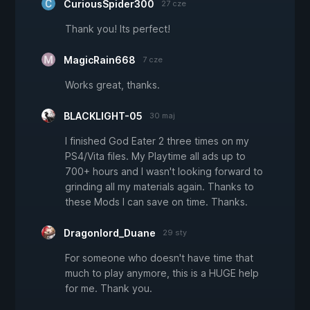
CuriousSpider300
27 cze
Thank you! Its perfect!
MagicRain668
7 cze
Works great, thanks.
BLACKLIGHT-05
30 maj
I finished God Eater 2 three times on my
PS4/Vita files. My Playtime all ads up to
700+ hours and I wasn't looking forward to
grinding all my materials again. Thanks to
these Mods I can save on time. Thanks.
Dragonlord_Duane
29 sty
For someone who doesn't have time that
much to play anymore, this is a HUGE help
for me. Thank you.