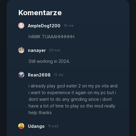
Komentarze
AmpleDog1200
18 sie
HAWK TUAAAHHHHHH
nanayer
29 mar
Still working in 2024.
Rean2698
12 sty
i already play god eater 2 on my ps vita and
i want to experience it again on my pc but i
dont want to do any grinding since i dont
have a lot of time to play so this mod really
help thanks
Udango
15 paź