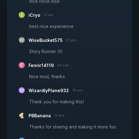
nice noce nice
iCryo
11 kwi
best nice experience
WiseBucket575
21 gru
Story Runner !!!!
Fenrir14119
24 paź
Nice mod, thanks
WizardlyPlane932
19 wrz
Thank you for making this!
PBBanana
13 wrz
Thanks for sharing and making it more fun.