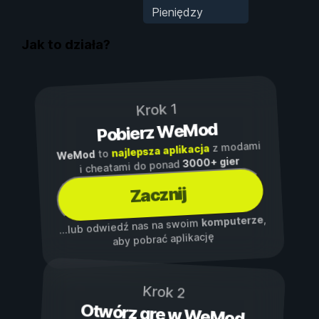
Pieniędzy
Jak to działa?
Krok 1
Pobierz WeMod
z modami
najlepsza aplikacja
to
WeMod
3000+ gier
i cheatami do ponad
Zacznij
,
komputerze
...lub odwiedź nas na swoim
aby pobrać aplikację
Krok 2
Otwórz grę w WeMod