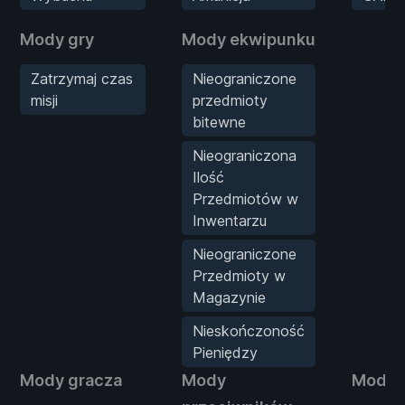
Mody gry
Mody ekwipunku
Zatrzymaj czas
Nieograniczone
misji
przedmioty
bitewne
Nieograniczona
Ilość
Przedmiotów w
Inwentarzu
Nieograniczone
Przedmioty w
Magazynie
Nieskończoność
Pieniędzy
Mody gracza
Mody
Mody s