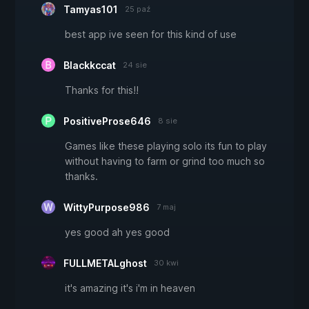
Tamyas101
25 paź
best app ive seen for this kind of use
Blackkccat
24 sie
Thanks for this!!
PositiveProse646
8 sie
Games like these playing solo its fun to play
without having to farm or grind too much so
thanks.
WittyPurpose986
7 maj
yes good ah yes good
FULLMETALghost
30 kwi
it's amazing it's i'm in heaven