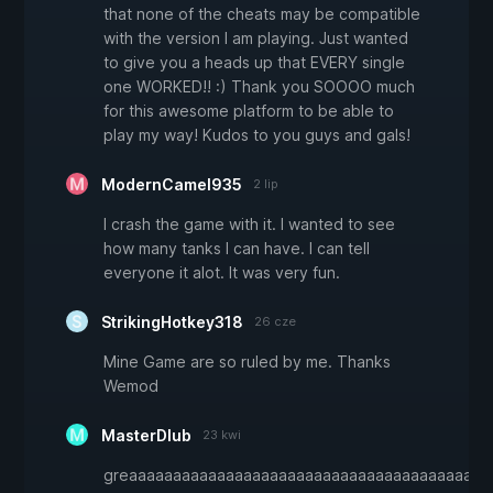
that none of the cheats may be compatible
with the version I am playing. Just wanted
to give you a heads up that EVERY single
one WORKED!! :) Thank you SOOOO much
for this awesome platform to be able to
play my way! Kudos to you guys and gals!
ModernCamel935
2 lip
I crash the game with it. I wanted to see
how many tanks I can have. I can tell
everyone it alot. It was very fun.
StrikingHotkey318
26 cze
Mine Game are so ruled by me. Thanks
Wemod
MasterDlub
23 kwi
greaaaaaaaaaaaaaaaaaaaaaaaaaaaaaaaaaaaaaaaaa