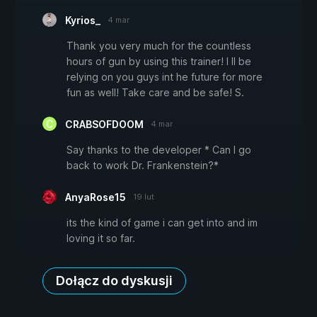
Kyrios_
4 mar
Thank you very much for the countless
hours of gun by using this trainer! I ll be
relying on you guys int he future for more
fun as well! Take care and be safe! S.
CRABSOFDOOM
4 mar
Say thanks to the developer * Can I go
back to work Dr. Frankenstein?*
AnyaRose15
19 lut
its the kind of game i can get into and im
loving it so far.
Dołącz do dyskusji