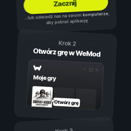
Zacznij
,
komputerze
...lub odwiedź nas na swoim
aby pobrać aplikację
Krok 2
Otwórz grę w WeMod
Moje gry
Otwórz grę