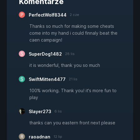
Komentarze
PerfectWolf8344
2 cze
Thanks so much for making some cheats
come into my hand i could finnaly beat the
caen campaign!
SuperDog1482
28 lis
it is wonderful, thank you so much
SwiftMitten4477
21 lis
100% working. Thank you! it's more fun to
play
Slayer273
6 lis
thanks can you eastern front next please
raoadnan
12 lip