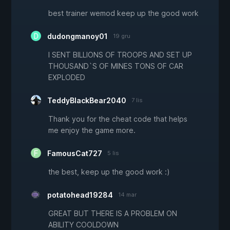
best trainer wemod keep up the good work
dudongmanoy01
19 gru
I SENT BILLIONS OF TROOPS AND SET UP
THOUSAND`S OF MINES TONS OF CAR
EXPLODED
TeddyBlackBear2040
7 lis
Thank you for the cheat code that helps
me enjoy the game more.
FamousCat727
5 lis
the best, keep up the good work :)
potatohead19284
14 mar
GREAT BUT THERE IS A PROBLEM ON
ABILITY COOLDOWN