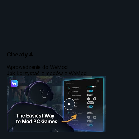
Cheaty
4
Wprowadzenie do WeMod
Jak korzystać z modów z WeMod