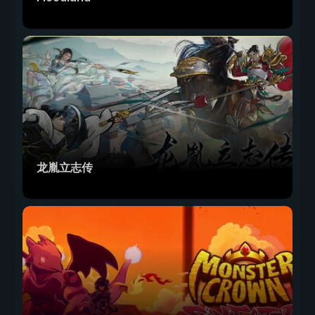
龙胤立志传