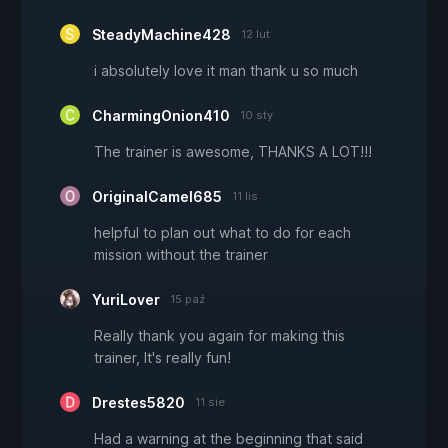
SteadyMachine428
12 lut
i absolutely love it man thank u so much
CharmingOnion410
10 sty
The trainer is awesome, THANKS A LOT!!!
OriginalCamel685
11 lis
helpful to plan out what to do for each
mission without the trainer
YuriLover
15 paź
Really thank you again for making this
trainer, It's really fun!
Drestes5820
11 sie
Had a warning at the beginning that said