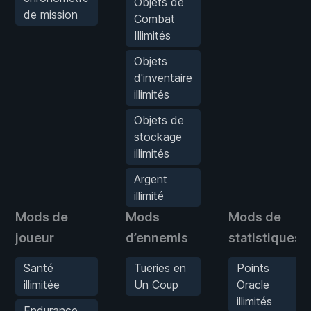
Objets de
de mission
Combat
Illimités
Objets
d'inventaire
illimités
Objets de
stockage
illimités
Argent
illimité
Mods de
Mods
Mods de
joueur
d’ennemis
statistiques
Santé
Tueries en
Points
illimitée
Un Coup
Oracle
illimités
Endurance