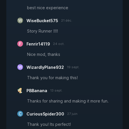
best nice experience
WiseBucket575
21 déc.
Story Runner !!!!
Fenrir14119
24 oct.
Nice mod, thanks
WizardlyPlane932
19 sept.
Thank you for making this!
PBBanana
13 sept.
Thanks for sharing and making it more fun.
CuriousSpider300
27 juin
Thank you! Its perfect!