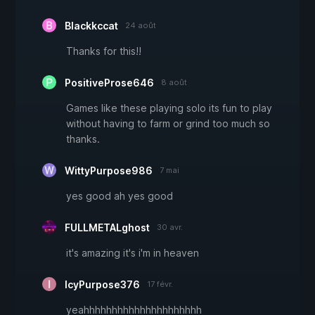
Blackkccat
24 août
Thanks for this!!
PositiveProse646
8 août
Games like these playing solo its fun to play
without having to farm or grind too much so
thanks.
WittyPurpose986
7 mai
yes good ah yes good
FULLMETALghost
30 avr.
it's amazing it's i'm in heaven
IcyPurpose376
17 févr.
yeahhhhhhhhhhhhhhhhhhhhh