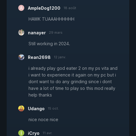
AmpleDog1200
18 août
HAWK TUAAAHHHHHH
nanayer
29 mars
Still working in 2024.
Rean2698
12 janv.
i already play god eater 2 on my ps vita and
i want to experience it again on my pc but i
dont want to do any grinding since i dont
have a lot of time to play so this mod really
help thanks
Udango
15 oct.
nice noce nice
iCryo
11 avr.