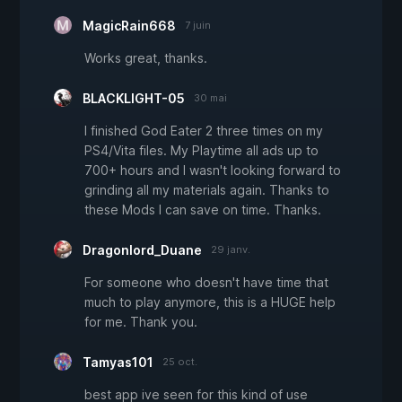
MagicRain668
7 juin
Works great, thanks.
BLACKLIGHT-05
30 mai
I finished God Eater 2 three times on my
PS4/Vita files. My Playtime all ads up to
700+ hours and I wasn't looking forward to
grinding all my materials again. Thanks to
these Mods I can save on time. Thanks.
Dragonlord_Duane
29 janv.
For someone who doesn't have time that
much to play anymore, this is a HUGE help
for me. Thank you.
Tamyas101
25 oct.
best app ive seen for this kind of use