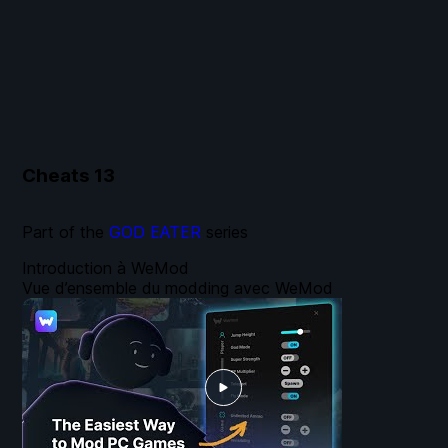
Cheats
13
Part of the
GOD EATER
series
Introduction à WeMod
Vue d’ensemble du modding avec WeMod