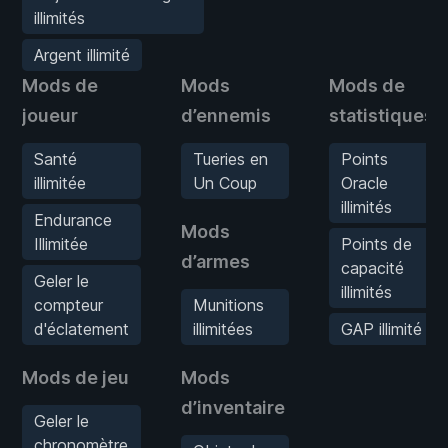
illimités
Argent illimité
Mods de
Mods
Mods de
joueur
d’ennemis
statistiques
Santé
Tueries en
Points
illimitée
Un Coup
Oracle
illimités
Endurance
Mods
Illimitée
Points de
d’armes
capacité
Geler le
illimités
compteur
Munitions
d'éclatement
illimitées
GAP illimité
Mods de jeu
Mods
d’inventaire
Geler le
chronomètre