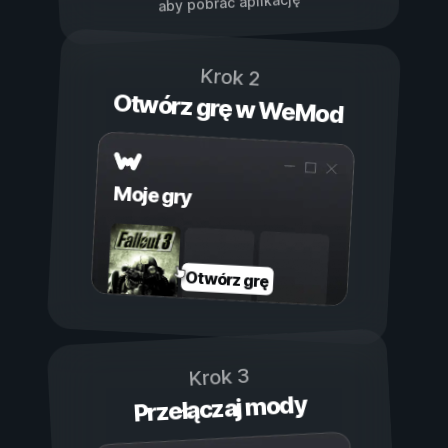
aby pobrać aplikację
Krok 2
Otwórz grę w WeMod
Moje gry
Otwórz grę
Krok 3
Przełączaj mody