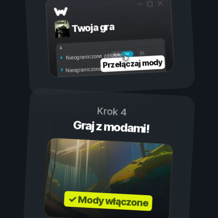
Twoja gra
Wł.
Wył.
Nieograniczone zdrowie
Przełączaj mody
Nieograniczona wytrzymałość
Krok 4
Graj z modami!
✓ Mody włączone