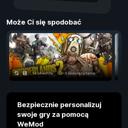
Może Ci się spodobać
14 cheatów
5 miesięcy temu
Bezpiecznie personalizuj
swoje gry za pomocą
WeMod