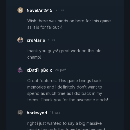
NovelAnt915
23 lis
Wish there was mods on here for this game
as it is for fallout 4
croMario
9 lis
thank you guys! great work on this old
champ!
xDatFlipBoix
20 paź
Great features. This game brings back
memories and I definitely don't want to
spend as much time as I did back in my
teens. Thank you for the awesome mods!
horkwynd
18 wrz
right i just wanted to say a big massive
thanks towards the team behind wemod.