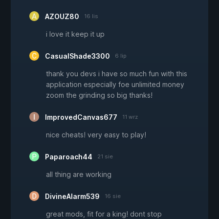
AZOUZ80
16 lis
i love it keep it up
CasualShade3300
6 lip
thank you devs i have so much fun with this
application especially foe unlimited money
zoom the grinding so big thanks!
ImprovedCanvas677
11 wrz
nice cheats! very easy to play!
Paparoach44
21 sie
all thing are working
DivineAlarm539
16 sie
great mods, fit for a king! dont stop