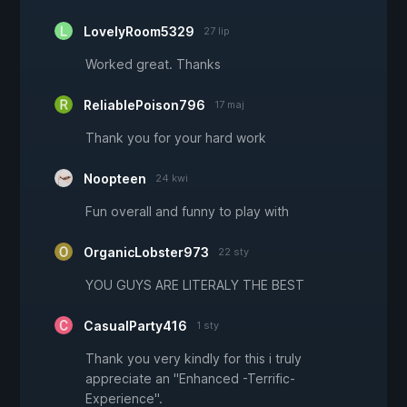
LovelyRoom5329
27 lip
Worked great. Thanks
ReliablePoison796
17 maj
Thank you for your hard work
Noopteen
24 kwi
Fun overall and funny to play with
OrganicLobster973
22 sty
YOU GUYS ARE LITERALY THE BEST
CasualParty416
1 sty
Thank you very kindly for this i truly
appreciate an "Enhanced -Terrific-
Experience".