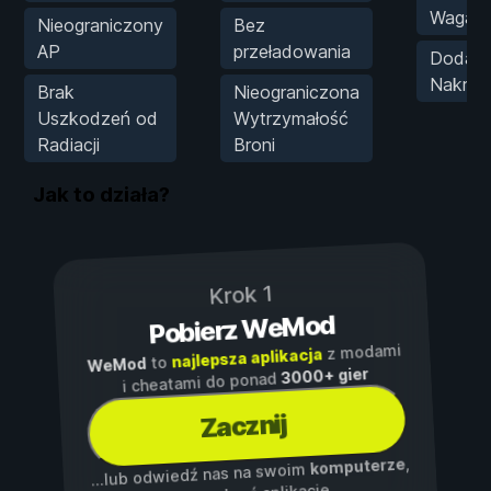
Waga
Nieograniczony
Bez
AP
przeładowania
Dodaj 
Nakręt
Brak
Nieograniczona
Uszkodzeń od
Wytrzymałość
Radiacji
Broni
Jak to działa?
Krok 1
Pobierz WeMod
z modami
najlepsza aplikacja
to
WeMod
3000+ gier
i cheatami do ponad
Zacznij
,
komputerze
...lub odwiedź nas na swoim