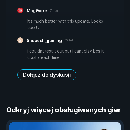
MagGiore
7 mar
It's much better with this update. Looks
cool! :)
Sheeesh_gaming
12 lut
i couldnt test it out but i cant play bcs it
crashs each time
Dołącz do dyskusji
Odkryj więcej obsługiwanych gier