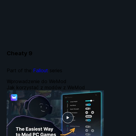
Cheaty
9
Part of the
Fallout
series
Wprowadzenie do WeMod
Jak korzystać z modów z WeMod