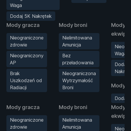
Waga
Dodaj 5K Nakrętek
Mody gracza
Mody broni
Mody
ekwipu
Nieograniczone
Nielimitowana
zdrowie
Amunicja
Nieogr
Waga
Nieograniczony
Bez
AP
przeładowania
Dodaj 
Nakręt
Brak
Nieograniczona
Uszkodzeń od
Wytrzymałość
Mody st
Radiacji
Broni
Dodaj 
Mody gracza
Mody broni
Mody
ekwipu
Nieograniczone
Nielimitowana
zdrowie
Amunicja
Nieogr