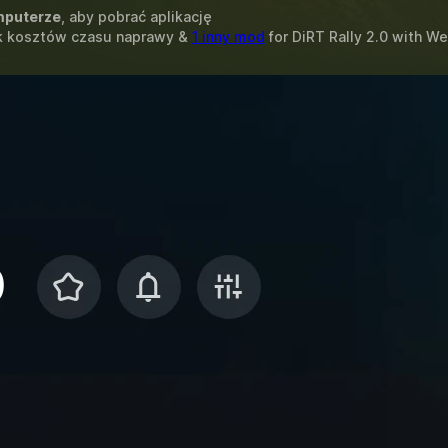
puterze
, aby pobrać aplikację
ak kosztów czasu naprawy &
1 inny mod
for
DiRT Rally 2.0
with
We