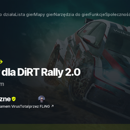
o działa
Lista gier
Mapy gier
Narzędzia do gier
Funkcje
Społecznoś
→
 dla DiRT Rally 2.0
am
zne
amem VirusTotal
przez FLiNG ↗