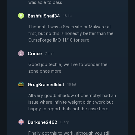
was able to pass
BashfulSnail34
18 lis
Thought it was a Scam site or Malware at
first, but no this is honestly better than the
CurseForge IMO 11/10 for sure
Crince
7 mar
Good job techie, we live to wonder the
zone once more
GrugBrainedIdiot
16 lut
All very good! Shadow of Chernobyl had an
issue where infinite weight didn't work but
happy to report thats not the case here.
Darkone2462
8 sty
Finally got this to work, although you still