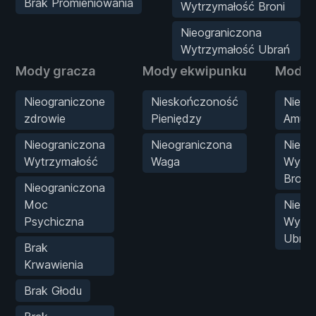
Brak Promieniowania
Wytrzymałość Broni
Nieograniczona
Wytrzymałość Ubrań
Mody gracza
Mody ekwipunku
Mody 
Nieograniczone
Nieskończoność
Nieli
zdrowie
Pieniędzy
Amuni
Nieograniczona
Nieograniczona
Nieog
Wytrzymałość
Waga
Wytrz
Broni
Nieograniczona
Moc
Nieog
Psychiczna
Wytrz
Ubrań
Brak
Krwawienia
Brak Głodu