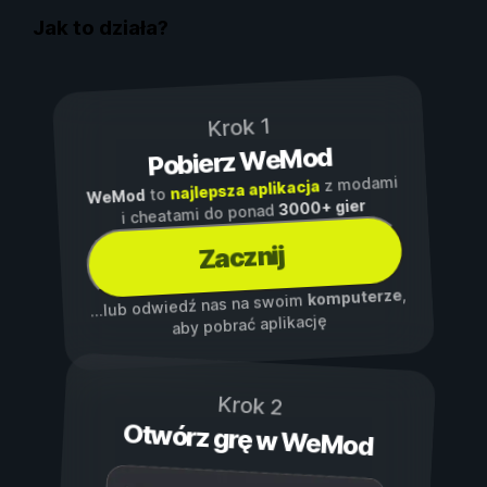
Jak to działa?
Krok 1
Pobierz WeMod
z modami
najlepsza aplikacja
to
WeMod
3000+ gier
i cheatami do ponad
Zacznij
,
komputerze
...lub odwiedź nas na swoim
aby pobrać aplikację
Krok 2
Otwórz grę w WeMod