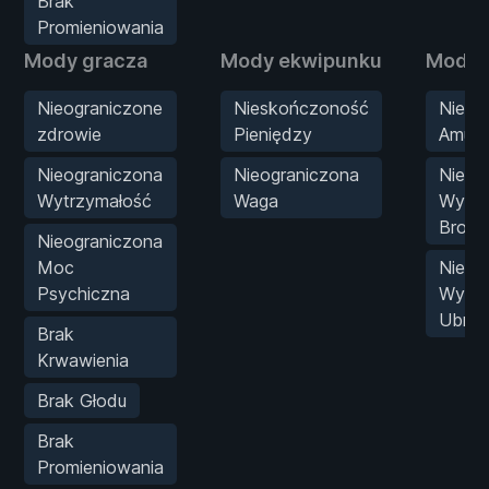
Brak
Promieniowania
Mody gracza
Mody ekwipunku
Mody 
Nieograniczone
Nieskończoność
Nieli
zdrowie
Pieniędzy
Amuni
Nieograniczona
Nieograniczona
Nieog
Wytrzymałość
Waga
Wytrz
Broni
Nieograniczona
Moc
Nieog
Psychiczna
Wytrz
Ubrań
Brak
Krwawienia
Brak Głodu
Brak
Promieniowania