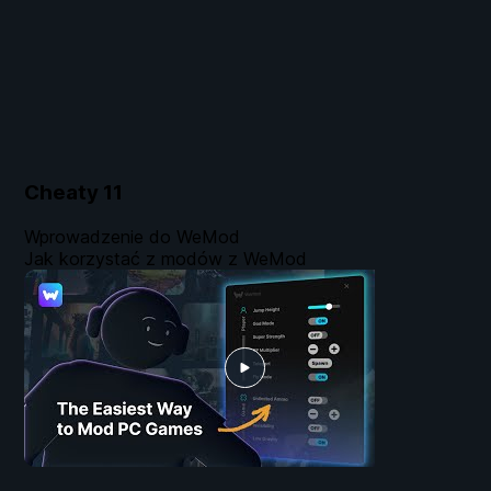
Cheaty
11
Wprowadzenie do WeMod
Jak korzystać z modów z WeMod