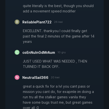
quite literally is the best, though you should
add a movement speed modifier
ReliablePlant722
26 kwi
EXCELLENT. thankyou I could finally get
past the final 2 minutes of the game after 14
years
coEnNuInGdMrAum
10 gru
JUST USED WHAT WAS NEEDED , THEN
TURNED IT BACK OFF.
NeutralSail366
20 kwi
great a quick fix for a lvl you cant pass or
mission you cant do, for exapmle im doing a
run tru all the stalker games vanila they
have some bugs trust me, but great games
over all :0