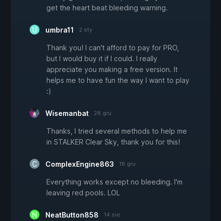
get the heart beat bleeding warning.
umbra11
2 sty
Thank you! I can't afford to pay for PRO,
but I would buy it if I could. I really
appreciate you making a free version. It
helps me to have fun the way I want to play
:)
Wisemanbat
28 gru
Thanks, I tried several methods to help me
in STALKER Clear Sky, thank you for this!
ComplexEngine863
18 gru
Everything works except no bleeding. I'm
leaving red pools. LOL
NeatButton858
14 sie