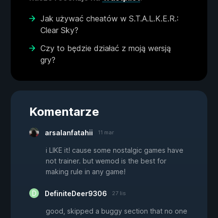
Jak używać cheatów w S.T.A.L.K.E.R.:
Clear Sky?
Czy to będzie działać z moją wersją
gry?
Komentarze
arsalanfatahii
11 mar
i LIKE it! cause some nostalgic games have
not trainer. but wemod is the best for
making rule in any game!
DefiniteDeer9306
27 lis
good, skipped a buggy section that no one