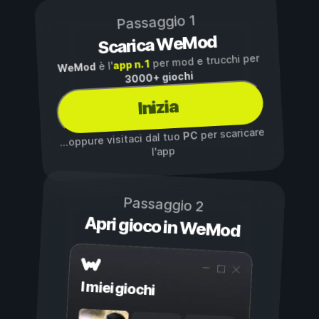
Passaggio 1
Scarica WeMod
per mod e trucchi per
app n. 1
è l'
WeMod
3000+ giochi
Inizia
per scaricare
PC
...oppure visitaci dal tuo
l'app
Passaggio 2
Apri gioco in WeMod
I miei giochi