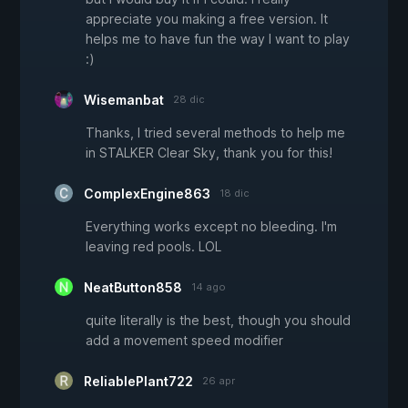
appreciate you making a free version. It
helps me to have fun the way I want to play
:)
Wisemanbat
28 dic
Thanks, I tried several methods to help me
in STALKER Clear Sky, thank you for this!
ComplexEngine863
18 dic
Everything works except no bleeding. I'm
leaving red pools. LOL
NeatButton858
14 ago
quite literally is the best, though you should
add a movement speed modifier
ReliablePlant722
26 apr