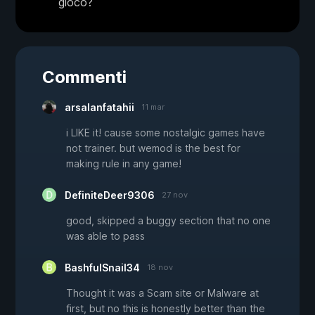
gioco?
Commenti
arsalanfatahii
11 mar
i LIKE it! cause some nostalgic games have
not trainer. but wemod is the best for
making rule in any game!
DefiniteDeer9306
27 nov
good, skipped a buggy section that no one
was able to pass
BashfulSnail34
18 nov
Thought it was a Scam site or Malware at
first, but no this is honestly better than the