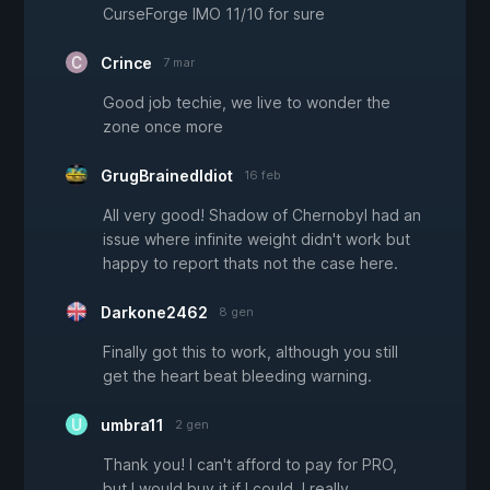
CurseForge IMO 11/10 for sure
Crince
7 mar
Good job techie, we live to wonder the
zone once more
GrugBrainedIdiot
16 feb
All very good! Shadow of Chernobyl had an
issue where infinite weight didn't work but
happy to report thats not the case here.
Darkone2462
8 gen
Finally got this to work, although you still
get the heart beat bleeding warning.
umbra11
2 gen
Thank you! I can't afford to pay for PRO,
but I would buy it if I could. I really