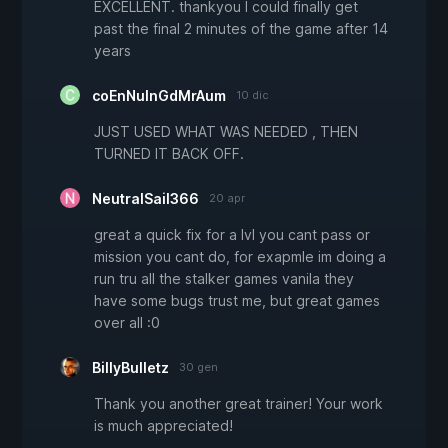
EXCELLENT. thankyou I could finally get
past the final 2 minutes of the game after 14
years
coEnNuInGdMrAum
10 dic
JUST USED WHAT WAS NEEDED , THEN
TURNED IT BACK OFF.
NeutralSail366
20 apr
great a quick fix for a lvl you cant pass or
mission you cant do, for exapmle im doing a
run tru all the stalker games vanila they
have some bugs trust me, but great games
over all :0
BillyBulletz
30 gen
Thank you another great trainer! Your work
is much appreciated!