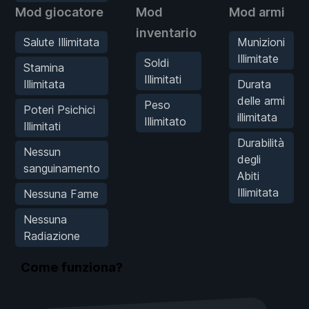
Mod giocatore
Mod
Mod armi
inventario
Salute Illimitata
Munizioni
Illimitate
Soldi
Stamina
Illimitati
Illimitata
Durata
delle armi
Peso
Poteri Psichici
illimitata
Illimitato
Illimitati
Durabilità
Nessun
degli
sanguinamento
Abiti
Illimitata
Nessuna Fame
Nessuna
Radiazione
Come funziona?