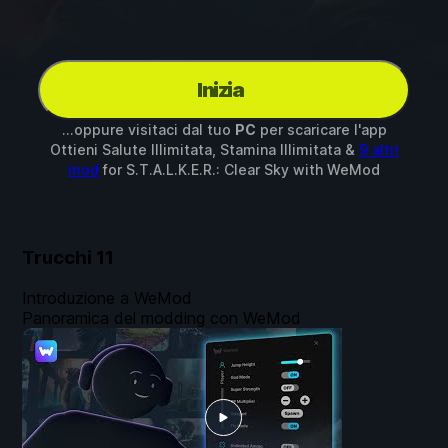
Inizia
...oppure visitaci dal tuo
PC
per scaricare l'app
Ottieni Salute Illimitata, Stamina Illimitata &
9 altri
mod
for
S.T.A.L.K.E.R.: Clear Sky
with
WeMod
Trucchi
11
Introduzione a WeMod
Panoramica del modding con WeMod