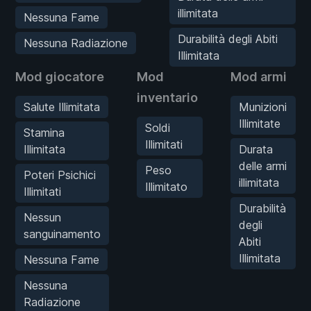
illimitata
Nessuna Fame
Durabilità degli Abiti
Nessuna Radiazione
Illimitata
Mod giocatore
Mod
Mod armi
inventario
Salute Illimitata
Munizioni
Illimitate
Soldi
Stamina
Illimitati
Illimitata
Durata
delle armi
Peso
Poteri Psichici
illimitata
Illimitato
Illimitati
Durabilità
Nessun
degli
sanguinamento
Abiti
Illimitata
Nessuna Fame
Nessuna
Radiazione