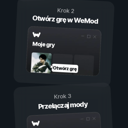
Krok 2
Otwórz grę w WeMod
Moje gry
Otwórz grę
Krok 3
Przełączaj mody