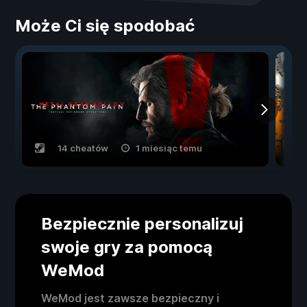
Może Ci się spodobać
14 cheatów
1 miesiąc temu
Bezpiecznie personalizuj
swoje gry za pomocą
WeMod
WeMod jest zawsze bezpieczny i