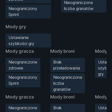
Nieograniczona
Nieograniczony
liczba granatów
Sprint
Mody gry
Ustawianie
szybkości gry
Mody gracza
Mody broni
Mody g
Nieograniczone
Brak
Ustawi
zdrowie
przeładowania
szybko
gry
Nieograniczony
Nieograniczona
Sprint
liczba
granatów
Mody gracza
Mody broni
Mody g
Nieograniczone
Brak
Ustawi