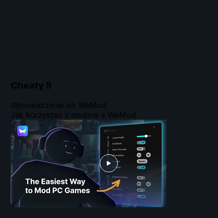
Cheaty
5
Wprowadzenie do WeMod
Jak korzystać z modów z WeMod