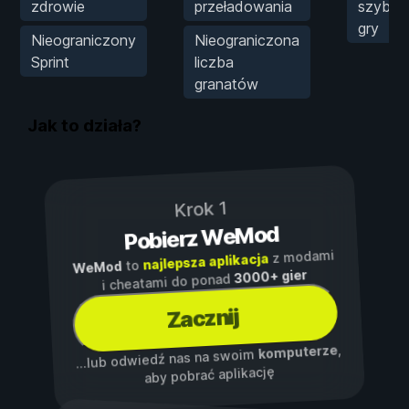
zdrowie
przeładowania
szybko
gry
Nieograniczony
Nieograniczona
Sprint
liczba
granatów
Jak to działa?
Krok 1
Pobierz WeMod
z modami
najlepsza aplikacja
to
WeMod
3000+ gier
i cheatami do ponad
Zacznij
,
komputerze
...lub odwiedź nas na swoim
aby pobrać aplikację