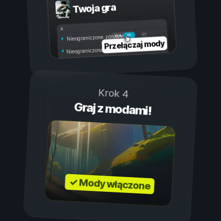
Twoja gra
Wł.
Wył.
Nieograniczone zdrowie
Przełączaj mody
Nieograniczona wytrzymałość
Krok 4
Graj z modami!
✓ Mody włączone