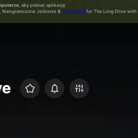
puterze
, aby pobrać aplikację
, Nieograniczone Jedzenie &
7 inny mod
for
The Long Drive
with