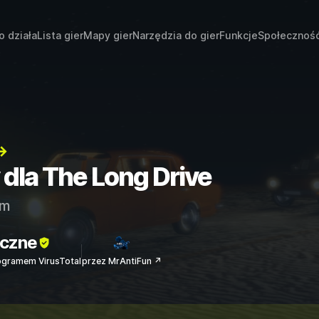
o działa
Lista gier
Mapy gier
Narzędzia do gier
Funkcje
Społecznoś
→
 dla The Long Drive
am
czne
ogramem VirusTotal
przez MrAntiFun ↗