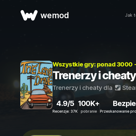
wemod
Jak t
Wszystkie gry: ponad 3000 
Trenerzy i cheaty
Trenerzy i cheaty dla
Ste
4.9/5
100K+
Bezpie
Recenzje: 37K
pobranie
Przeskanowanie pr