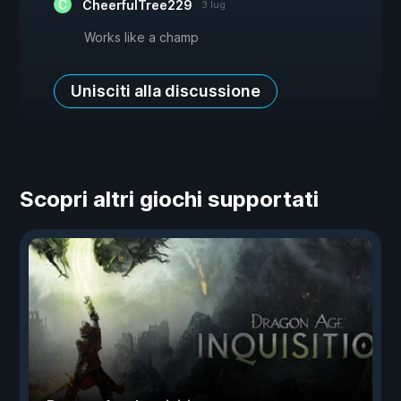
CheerfulTree229
3 lug
Works like a champ
Unisciti alla discussione
Scopri altri giochi supportati