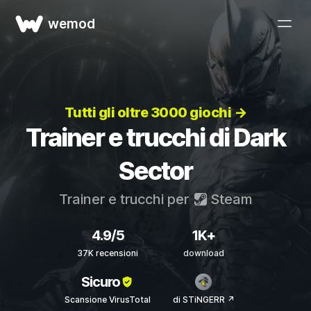
wemod
Tutti gli oltre 3000 giochi →
Trainer e trucchi di Dark
Sector
Trainer e trucchi per
Steam
4.9/5
1K+
37K recensioni
download
Sicuro
Scansione VirusTotal
di STiNGERR ↗