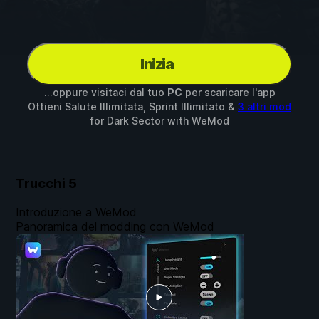
Inizia
...oppure visitaci dal tuo
PC
per scaricare l'app
Ottieni Salute Illimitata, Sprint Illimitato &
3 altri mod
for
Dark Sector
with
WeMod
Trucchi
5
Introduzione a WeMod
Panoramica del modding con WeMod