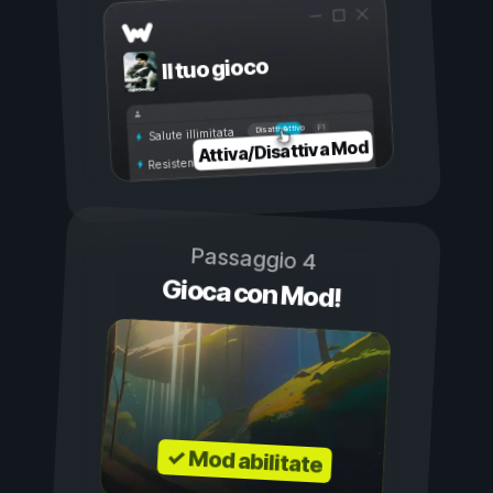
Il tuo gioco
Attivo
Disattivo
Salute illimitata
Attiva/Disattiva Mod
Resistenza illimitata
Passaggio 4
Gioca con Mod!
✓ Mod abilitate