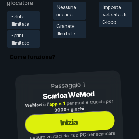
giocatore
Nessuna
Imposta
ricarica
Velocità di
Salute
Gioco
Illimitata
Granate
Illimitate
Sprint
Illimitato
Come funziona?
Passaggio 1
Scarica WeMod
per mod e trucchi per
app n. 1
è l'
WeMod
3000+ giochi
Inizia
per scaricare
PC
...oppure visitaci dal tuo