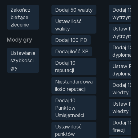
Zakończ
Dodaj 50 waluty
Dodaj 10 P
bieżące
wytrzymało
Ustaw ilość
zlecenie
waluty
Ustaw PA
wytrzymało
Mody gry
Dodaj 100 PD
Dodaj 10 P
Dodaj ilość XP
Ustawianie
dyplomacji
szybkości
Dodaj 10
Ustaw PA
gry
reputacji
dyplomacji
Niestandardowa
Dodaj 10 P
ilość reputacji
wiedzy
Dodaj 10
Ustaw PA
Punktów
wiedzy
Umiejętności
Dodaj 10 P
Ustaw ilość
finezji
punktów