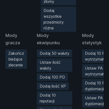
złomy
Dodaj
wszystkie
przedmioty
różne
Mody
Mody
Mody
gracza
ekwipunku
statystyk
Zakończ
Dodaj 50 waluty
Dodaj 10 PA
bieżące
wytrzymałośc
Ustaw ilość
zlecenie
waluty
Ustaw PA
wytrzymałośc
Dodaj 100 PD
Dodaj 10 PA
Dodaj ilość XP
dyplomacji
Dodaj 10
Ustaw PA
reputacji
dyplomacji