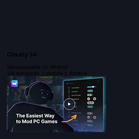
Cheaty
34
Wprowadzenie do WeMod
Jak korzystać z modów z WeMod