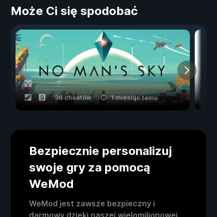
Może Ci się spodobać
36 cheatów
1 miesiąc temu
Bezpiecznie personalizuj
swoje gry za pomocą
WeMod
WeMod jest zawsze bezpieczny i
darmowy dzięki naszej wielomilionowej