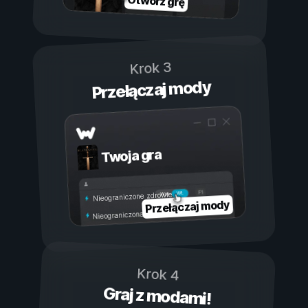
Otwórz grę
Krok 3
Przełączaj mody
Twoja gra
Wł.
Wył.
Nieograniczone zdrowie
Przełączaj mody
Nieograniczona wytrzymałość
Krok 4
Graj z modami!