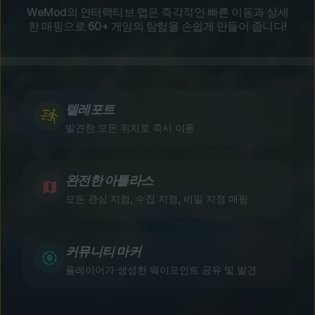
WeMod의 인터랙티브 맵은 즉각적인 빠른 이동과 상세
한 매핑으로 60+ 게임의 탐험을 손쉽게 만들어 줍니다!
텔레포트
발견한 모든 위치로 즉시 이동
완전한 아틀라스
모든 관심 지점, 수집 지점, 비밀 지점 매핑
커뮤니티 마커
플레이어가 생성한 웨이포인트 공유 및 발견