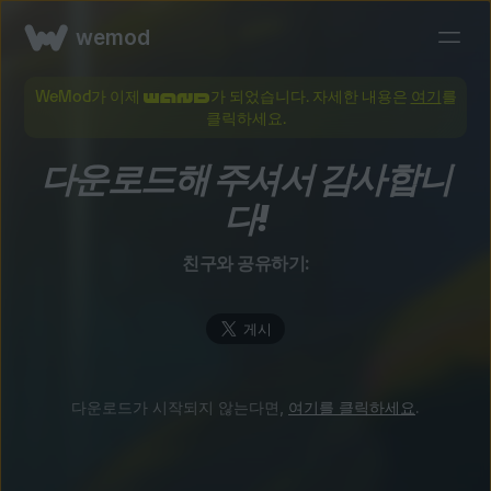
wemod
WeMod가 이제
가 되었습니다. 자세한 내용은
여기
를
클릭하세요.
다운로드해 주셔서 감사합니
다!
친구와 공유하기:
다운로드가 시작되지 않는다면,
여기를 클릭하세요
.