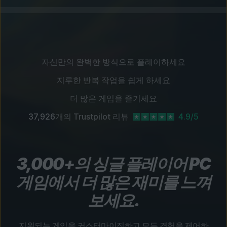
자신만의 완벽한 방식으로 플레이하세요
지루한 반복 작업을 쉽게 하세요
더 많은 게임을 즐기세요
37,926
개의 Trustpilot 리뷰
4.9/5
3,000+의 싱글 플레이어 PC
게임에서 더 많은 재미를 느껴
보세요.
지원되는 게임을 커스터마이징하고 모든 경험을 제어하