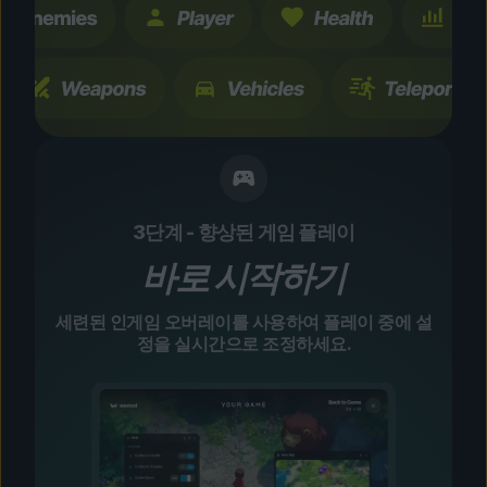
3단계 - 향상된 게임 플레이
바로 시작하기
세련된 인게임 오버레이를 사용하여 플레이 중에 설
정을 실시간으로 조정하세요.