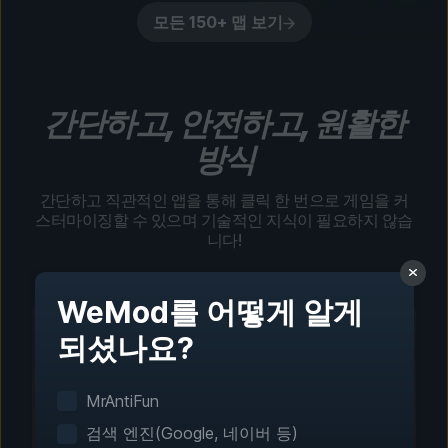
모든 150+ 맵 보기
간단하고, 안전하고, 원활한
방식
간단하고 직관적인 앱을 통해 클릭 한 번으로 게임을 커
스터마이징할 수 있으며 기술적인 지식이 필요하지 않습
니다!
WeMod를 어떻게 알게
되셨나요?
1단계 - 다운로드 및 설치
MrAntiFun
클릭 한 번으로 설정
검색 엔진(Google, 네이버 등)