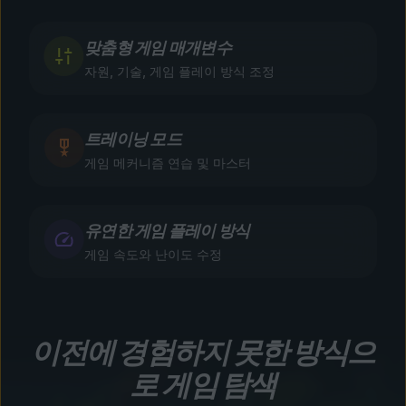
맞춤형 게임 매개변수
자원, 기술, 게임 플레이 방식 조정
트레이닝 모드
게임 메커니즘 연습 및 마스터
유연한 게임 플레이 방식
게임 속도와 난이도 수정
이전에 경험하지 못한 방식으
로 게임 탐색