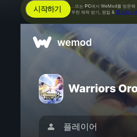
...또는
PC
에서 WeMod를 방문해
시작하기
무한 체력 받기, 원킬 &
12개의 다