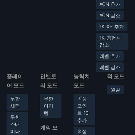
ACN 추가
ACN 감소
1K XP 추가
1K 경험치
감소
레벨 추가
레벨 감소
플레이
인벤토
능력치
적 모드
어 모드
리 모드
모드
원킬
무한
무한
속성
체력
아이
포인
템
트 10
무한
추가
스태
게임 모
미나
속성