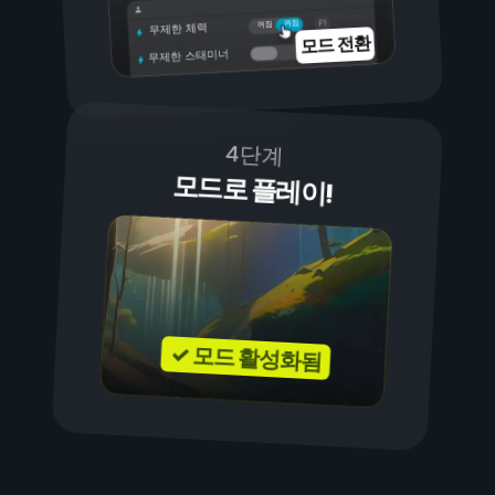
켜짐
꺼짐
무제한 체력
모드 전환
무제한 스태미너
4단계
모드로 플레이!
✓ 모드 활성화됨