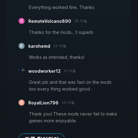
Everything worked fine. Thanks
RemoteVolcano890
28 10월
Thanks for the mods.. !! superb
karohemd
24 10월
Works as intended, thanks!
woodworker12
21 10월
Great job and that was fast on the mods
too every thing worked good .
RoyalLion796
20 10월
Thank you! These mods never fail to make
games more enjoyable.