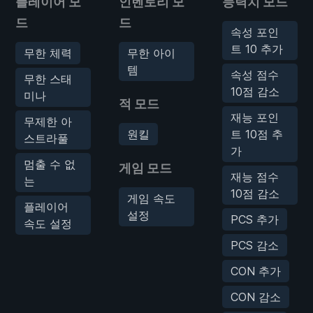
플레이어 모
인벤토리 모
능력치 모드
드
드
속성 포인
트 10 추가
무한 체력
무한 아이
템
속성 점수
무한 스태
10점 감소
미나
적 모드
재능 포인
무제한 아
원킬
트 10점 추
스트라풀
가
멈출 수 없
게임 모드
재능 점수
는
10점 감소
게임 속도
플레이어
설정
PCS 추가
속도 설정
PCS 감소
CON 추가
CON 감소