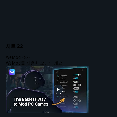
치트
22
WeMod 소개
WeMod를 사용한 모딩의 개요