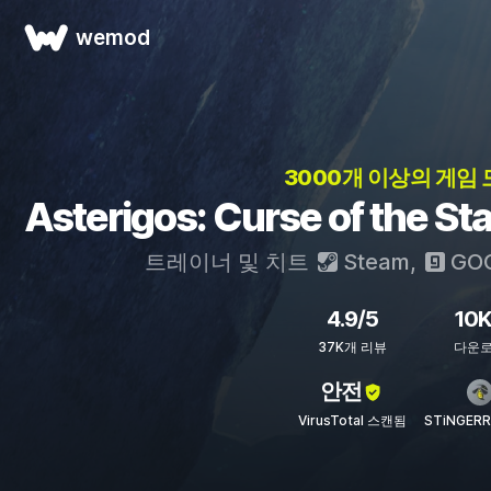
wemod
3000개 이상의 게임 
Asterigos: Curse of the
트레이너 및 치트
Steam
,
GO
4.9/5
10
37K개 리뷰
다운
안전
VirusTotal 스캔됨
STiNGER