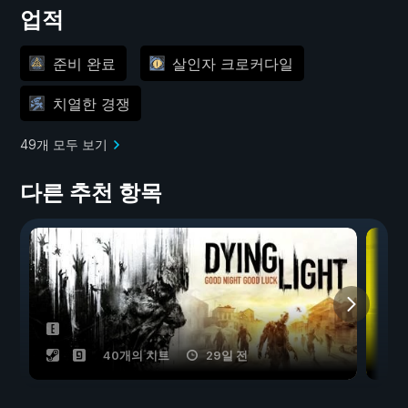
업적
준비 완료
살인자 크로커다일
치열한 경쟁
49개 모두 보기
다른 추천 항목
40개의 치트
29일 전