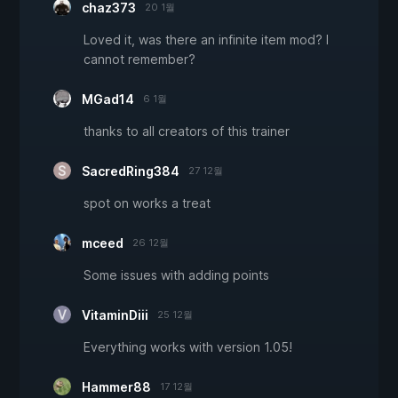
chaz373
20 1월
Loved it, was there an infinite item mod? I
cannot remember?
MGad14
6 1월
thanks to all creators of this trainer
SacredRing384
27 12월
spot on works a treat
mceed
26 12월
Some issues with adding points
VitaminDiii
25 12월
Everything works with version 1.05!
Hammer88
17 12월