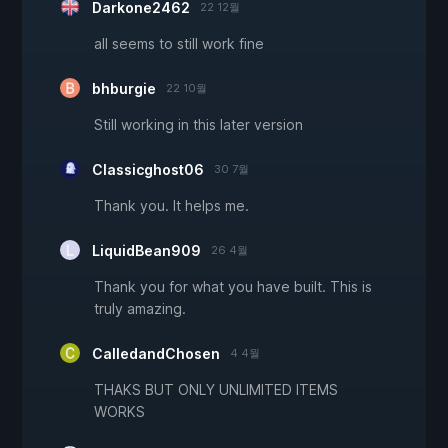
Darkone2462
22 12월
all seems to still work fine
bhburgie
22 10월
Still working in this later version
Classicghost06
30 7월
Thank you. It helps me.
LiquidBean909
26 4월
Thank you for what you have built. This is
truly amazing.
CalledandChosen
4 4월
THAKS BUT ONLY UNLIMITED ITEMS
WORKS