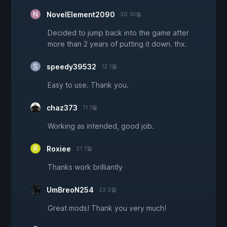
NovelElement2090
30 10월
Decided to jump back into the game after
more than 2 years of putting it down. thx.
speedy39532
12 1월
Easy to use. Thank you.
chaz373
11 1월
Working as intended, good job.
Roxiee
21 7월
Thanks work brilliantly
UmBreoN254
22 3월
Great mods! Thank you very much!