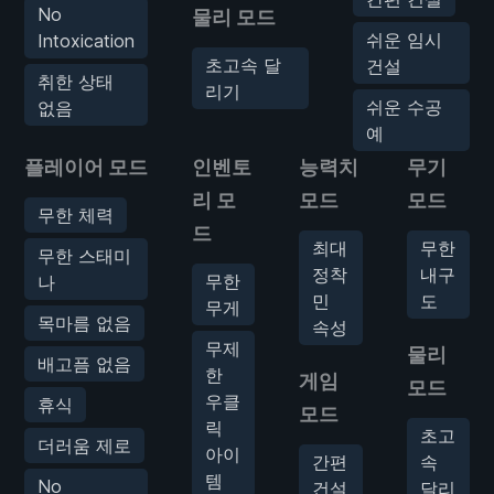
No
물리 모드
쉬운 임시
Intoxication
초고속 달
건설
취한 상태
리기
쉬운 수공
없음
예
플레이어 모드
인벤토
능력치
무기
리 모
모드
모드
무한 체력
드
최대
무한
무한 스태미
정착
내구
무한
나
민
도
무게
목마름 없음
속성
무제
물리
배고픔 없음
한
게임
모드
우클
휴식
모드
릭
초고
더러움 제로
아이
간편
속
템
No
건설
달리