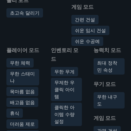
물리 모드
게임 모드
초고속 달리기
간편 건설
쉬운 임시 건설
쉬운 수공예
플레이어 모드
인벤토리 모
능력치 모드
드
무한 체력
최대 정착
민 속성
무한 무게
무한 스태미
나
무제한 우
무기 모드
클릭 아이
목마름 없음
템
무한 내구
배고픔 없음
도
클릭한 아
휴식
이템 수량
게임 모드
설정
더러움 제로
간편 건설