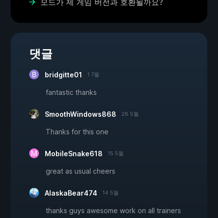
모드가 제 게임 버전과 호환될까요?
댓글
bridgitte01
1 7월
fantastic thanks
SmoothWindows868
28 5월
Thanks for this one
MobileSnake618
15 5월
great as usual cheers
AlaskaBear474
14 5월
thanks guys awesome work on all trainers