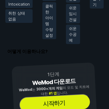
Intoxication
기
클릭
쉬운
한
취한 상태
임시
아이
없음
건설
템
쉬운
수량
수공
설정
예
어떻게 이용하나요?
1단계
WeMod 다운로드
의 모드 및 치트에
3000+개의 게임
는
WeMod
입니다.
#1 앱
대한
시작하기