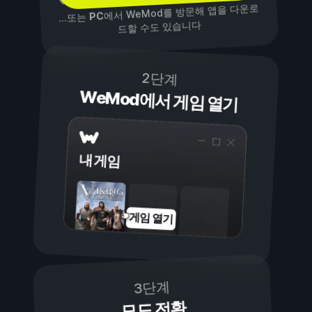
에서 WeMod를 방문해 앱을 다운로
PC
...또는
드할 수도 있습니다
2단계
WeMod에서 게임 열기
내 게임
게임 열기
3단계
모드 전환