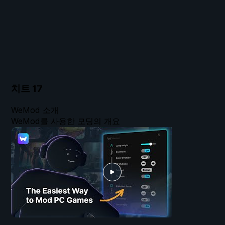
치트
17
WeMod 소개
WeMod를 사용한 모딩의 개요