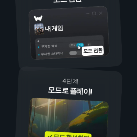
내 게임
켜짐
꺼짐
무제한 체력
모드 전환
무제한 스태미너
4단계
모드로 플레이!