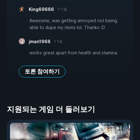
King69666
11 5월
Awesome, was getting annoyed not being
able to dupe my items lol. Thanks :D
jman1968
3 5월
works great apart from health and stamina
토론 참여하기
지원되는 게임 더 둘러보기