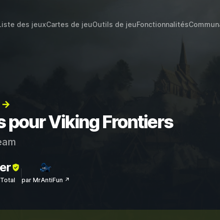
Liste des jeux
Cartes de jeu
Outils de jeu
Fonctionnalités
Commun
) →
s pour Viking Frontiers
eam
er
sTotal
par MrAntiFun ↗