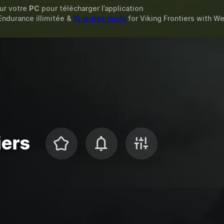
sur votre
PC
pour télécharger l’application
 Endurance illimitée &
15 autres mods
for
Viking Frontiers
with
We