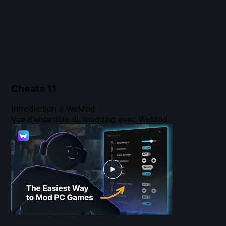
Cheats
11
Introduction à WeMod
Vue d’ensemble du modding avec WeMod