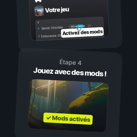
Votre jeu
Activé
Désactivé
Santé illimitée
Activez des mods
Endurance illimitée
Étape 4
Jouez avec des mods !
✓ Mods activés