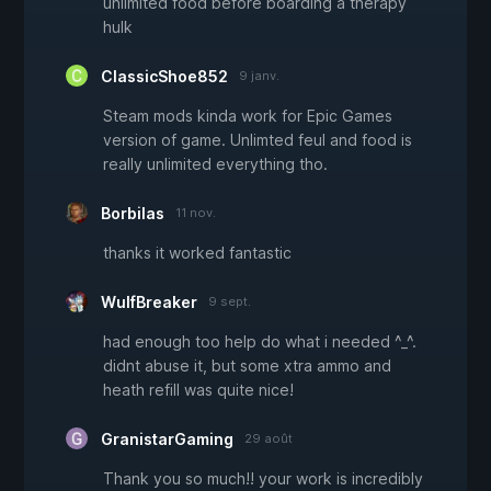
unlimited food before boarding a therapy
hulk
ClassicShoe852
9 janv.
Steam mods kinda work for Epic Games
version of game. Unlimted feul and food is
really unlimited everything tho.
Borbilas
11 nov.
thanks it worked fantastic
WulfBreaker
9 sept.
had enough too help do what i needed ^_^.
didnt abuse it, but some xtra ammo and
heath refill was quite nice!
GranistarGaming
29 août
Thank you so much!! your work is incredibly