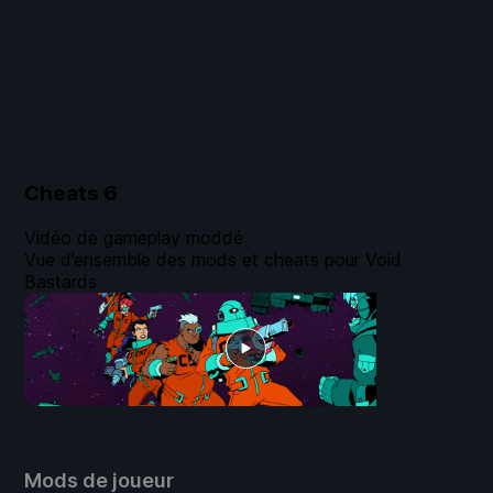
Cheats
6
Vidéo de gameplay moddé
Vue d’ensemble des mods et cheats pour Void
Bastards
Mods de joueur