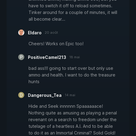
have to switch it off to reload sometimes.
Tinker around for a couple of minutes, it will
all become clear...
Eldaro
20 août
Cheers! Works on Epic too!
PositiveCamel213
18 mai
bad ass!!! going to start over but only use
ammo and health. I want to do the treasure
hunts
Dangerous_Tea
14 mai
Hide and Seek innnnnn Spaaaaaace!
Nothing quite as amusing as playing a penal
revenant on a search to freedom under the
tutelage of a heartless A.I. And to be able
to do it as an Immortal Criminal? Solid Gold!