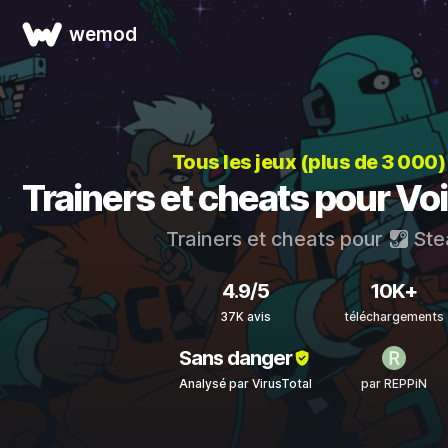
wemod
Tous les jeux (plus de 3 000
Trainers et cheats pour Vo
Trainers et cheats pour
Ste
4.9/5
10K+
37K avis
téléchargements
Sans danger
Analysé par VirusTotal
par REPPiN