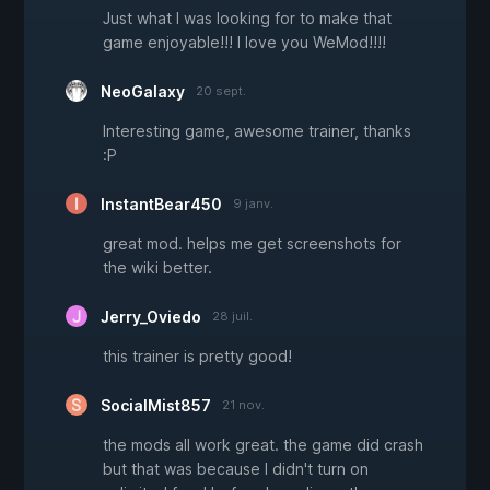
Just what I was looking for to make that
game enjoyable!!! I love you WeMod!!!!
NeoGalaxy
20 sept.
Interesting game, awesome trainer, thanks
:P
InstantBear450
9 janv.
great mod. helps me get screenshots for
the wiki better.
Jerry_Oviedo
28 juil.
this trainer is pretty good!
SocialMist857
21 nov.
the mods all work great. the game did crash
but that was because I didn't turn on