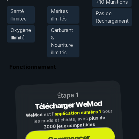
+10 Munitions
Santé
Mérites
Pas de
illimitée
illimités
Rechargement
Oxygène
Carburant
Illimité
&
Nourriture
illimités
Fonctionnement
Étape 1
Télécharger WeMod
pour
application numéro 1
est l’
WeMod
plus de
les mods et cheats, avec
3000 jeux compatibles
Commencer