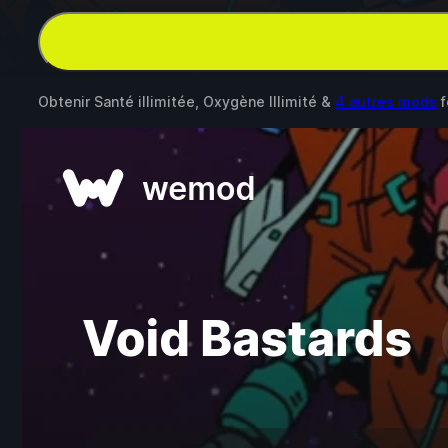
Obtenir Santé illimitée, Oxygène Illimité &
4 autres mods
f