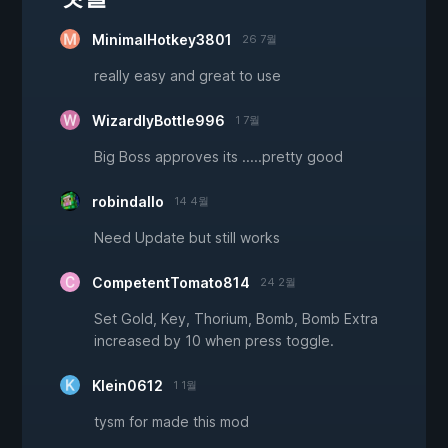
MinimalHotkey3801
26 7월
really easy and great to use
WizardlyBottle996
1 7월
Big Boss approves its .....pretty good
robindallo
14 4월
Need Update but still works
CompetentTomato814
24 2월
Set Gold, Key, Thorium, Bomb, Bomb Extra
increased by 10 when press toggle.
Klein0612
1 1월
tysm for made this mod