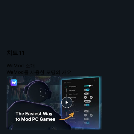
치트
11
WeMod 소개
WeMod를 사용한 모딩의 개요