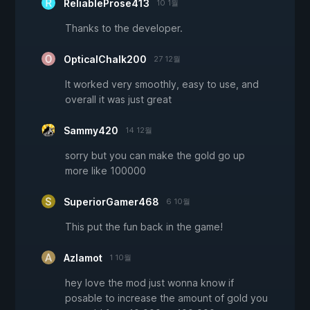
ReliableProse413
10 1월
Thanks to the developer.
OpticalChalk200
27 12월
It worked very smoothly, easy to use, and
overall it was just great
Sammy420
14 12월
sorry but you can make the gold go up
more like 100000
SuperiorGamer468
6 10월
This put the fun back in the game!
Azlamot
1 10월
hey love the mod just wonna know if
posable to increase the amount of gold you