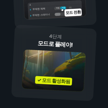
켜짐
꺼짐
무제한 체력
모드 전환
무제한 스태미너
4단계
모드로 플레이!
✓ 모드 활성화됨