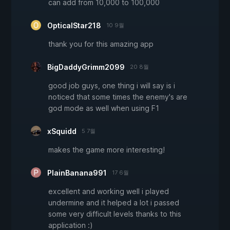
can add from 10,000 to 100,000
OpticalStar218
10 9월
thank you for this amazing app
BigDaddyGrimm2099
20 8월
good job guys, one thing i will say is i
noticed that some times the enemy's are
god mode as well when using F1
xSquidd
5 7월
makes the game more interesting!
PlainBanana991
17 6월
excellent and working well i played
undermine and it helped a lot i passed
some very difficult levels thanks to this
application :)