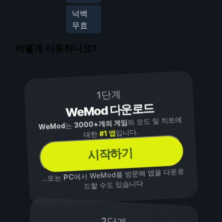
넉백
무효
어떻게 이용하나요?
1단계
WeMod 다운로드
의 모드 및 치트에
3000+개의 게임
는
WeMod
입니다.
#1 앱
대한
시작하기
에서 WeMod를 방문해 앱을 다운로
PC
...또는
드할 수도 있습니다
2단계