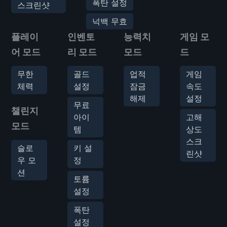
폭탄 설정
스크린샷
넉백 무효
플레이
인벤토
능력치
게임 모
어 모드
리 모드
모드
드
무한
골드
업적
게임
체력
설정
잠금
속도
해제
설정
무료
챌린지
아이
고해
모드
템
상도
스크
슬로
키 설
린샷
우 모
정
션
토륨
설정
폭탄
설정