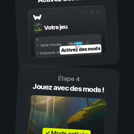
Votre jeu
Activé
Désactivé
Santé illimitée
Activez des mods
Endurance illimitée
Étape 4
Jouez avec des mods !
✓ Mods activés