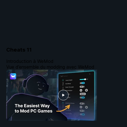
Cheats
11
Introduction à WeMod
Vue d’ensemble du modding avec WeMod