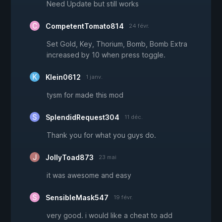
Need Update but still works
CompetentTomato814
24 févr.
Set Gold, Key, Thorium, Bomb, Bomb Extra
increased by 10 when press toggle.
Klein0612
1 janv.
tysm for made this mod
SplendidRequest304
11 déc.
Thank you for what you guys do.
JollyToad873
23 mai
it was awesome and easy
SensibleMask547
19 févr.
very good. i would like a cheat to add