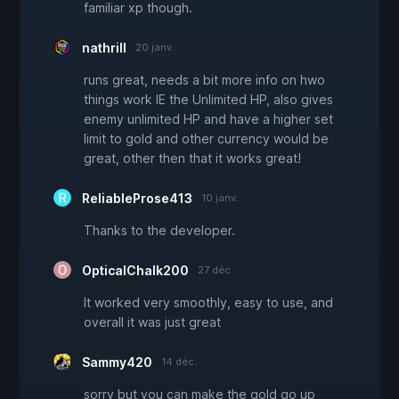
familiar xp though.
nathrill
20 janv.
runs great, needs a bit more info on hwo
things work IE the Unlimited HP, also gives
enemy unlimited HP and have a higher set
limit to gold and other currency would be
great, other then that it works great!
ReliableProse413
10 janv.
Thanks to the developer.
OpticalChalk200
27 déc.
It worked very smoothly, easy to use, and
overall it was just great
Sammy420
14 déc.
sorry but you can make the gold go up