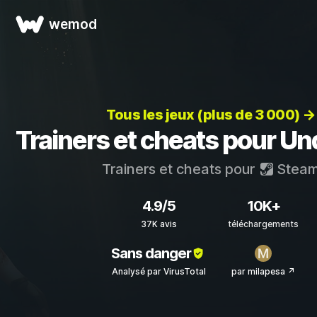
wemod
Tous les jeux (plus de 3 000) →
Trainers et cheats pour U
Trainers et cheats pour
Stea
4.9/5
10K+
37K avis
téléchargements
Sans danger
Analysé par VirusTotal
par milapesa ↗