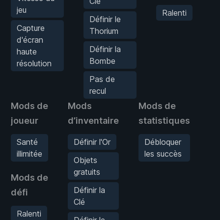
Clé
jeu
Ralenti
Définir le
Capture
Thorium
d'écran
Définir la
haute
Bombe
résolution
Pas de
recul
Mods de
Mods
Mods de
M
joueur
d’inventaire
statistiques
je
Santé
Définir l'Or
Débloquer
V
illimitée
les succès
d
Objets
gratuits
C
Mods de
d
Définir la
défi
h
Clé
r
Ralenti
Définir le