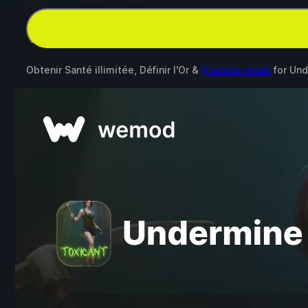
Obtenir Santé illimitée, Définir l'Or &
9 autres mods
for
Und