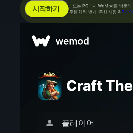
...또는
PC
에서 WeMod를 방문해
시작하기
무한 체력 받기, 무한 식량 &
3개의