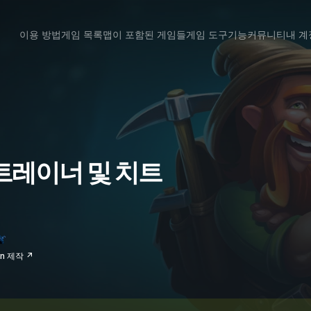
이용 방법
게임 목록
맵이 포함된 게임들
게임 도구
기능
커뮤니티
내 계
ld 트레이너 및 치트
un 제작 ↗