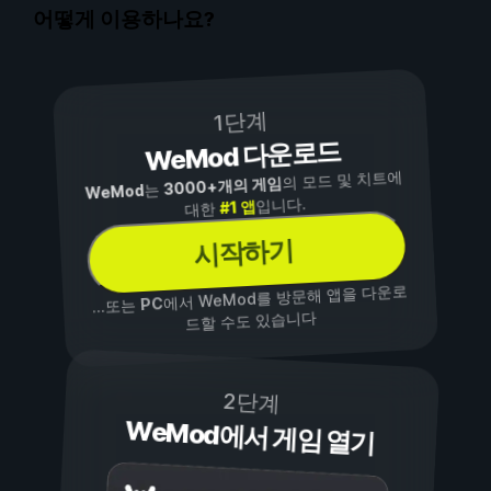
어떻게 이용하나요?
1단계
WeMod 다운로드
의 모드 및 치트에
3000+개의 게임
는
WeMod
입니다.
#1 앱
대한
시작하기
에서 WeMod를 방문해 앱을 다운로
PC
...또는
드할 수도 있습니다
2단계
WeMod에서 게임 열기