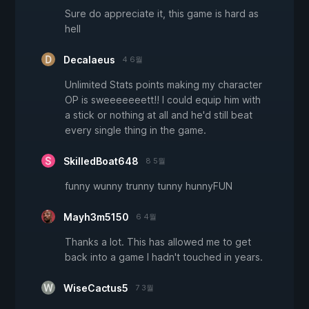
Sure do appreciate it, this game is hard as
hell
Decalaeus
4 6월
Unlimited Stats points making my character
OP is sweeeeeeett!! I could equip him with
a stick or nothing at all and he'd still beat
every single thing in the game.
SkilledBoat648
8 5월
funny wunny trunny tunny hunnyFUN
Mayh3m5150
6 4월
Thanks a lot. This has allowed me to get
back into a game I hadn't touched in years.
WiseCactus5
7 3월