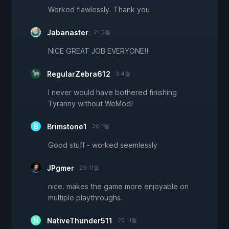
Worked flawlessly. Thank you
Jabanaster
21 5월
NICE GREAT JOB EVERYONE!!
RegularZebra612
3 4월
I never would have bothered finishing
Tyranny without WeMod!
Brimstone1
30 1월
Good stuff - worked seemlessly
JPgmer
29 11월
nice. makes the game more enjoyable on
multiple playthroughs.
NativeThunder511
25 11월