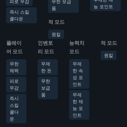
피로 무감
무한 보급
능 포인트
품
즉시 스킬
쿨다운
적 모드
원킬
플레이
인벤토
능력치
적 모드
어 모드
리 모드
모드
원킬
무한
무제
무제
체력
한 돈
한 속
성 포
피로
무한
인트
무감
보급
품
무제
즉시
한 재
스킬
능 포
쿨다
인트
운