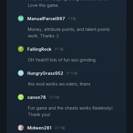
Love this game.
ManualParcel997
1 8월
Money, attribute points, and talent points
work. Thanks :)
FallingRock
31 1월
OH Yeah!!! lots of fun w/o grinding
HungryGrass952
31 12월
this mod works wo.nders, thanx
canon78
23 5월
Fun game and the cheats works flawlessly!
Thank you!
Midwen281
22 5월