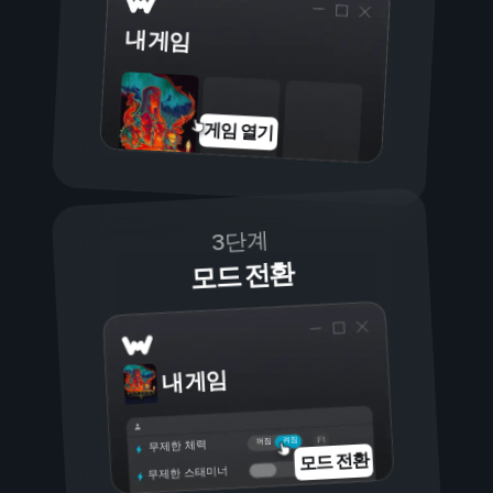
내 게임
게임 열기
3단계
모드 전환
내 게임
켜짐
꺼짐
무제한 체력
모드 전환
무제한 스태미너