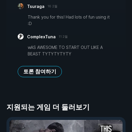
Tsuraga
16 2월
Thank you for this! Had lots of fun using it
:D
ComplexTuna
11 2월
wAS AWESOME TO START OUT LIKE A
BEAST TYTYTYTYTY
토론 참여하기
지원되는 게임 더 둘러보기