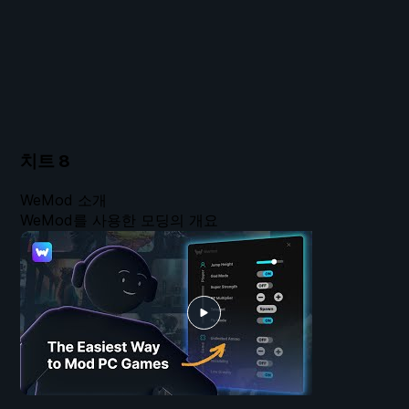
치트
8
WeMod 소개
WeMod를 사용한 모딩의 개요