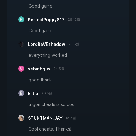
Good game
PerfectPuppy817
26 12월
Good game
LordRaVEshadow
23 8월
everything worked
vebinhquy
24 5월
good thank
Elitia
20 5월
trigon cheats is so cool
STUNTMAN_JAY
18 5월
Cool cheats, Thanks!!