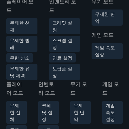
플레이어 모
인벤토리 모
무기 모드
드
드
무제한 탄
약
무제한 선
크레딧 설
체
정
게임 모드
무제한 방
스크랩 설
패
정
게임 속도
설정
무한 산소
연료 설정
무제한 유
보급품 설
닛 체력
정
플레이
인벤토
무기 모
게임 모
어 모드
리 모드
드
드
무제
크레
무제
게임
한 선
딧 설
한 탄
속도
체
정
약
설정