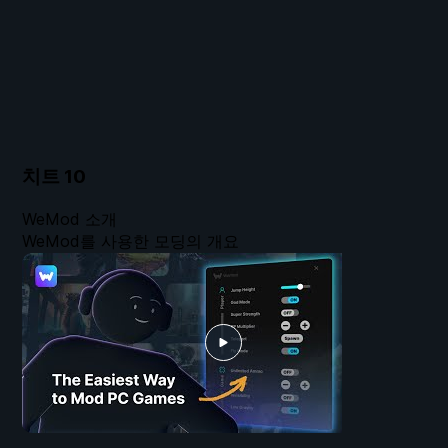
치트
10
WeMod 소개
WeMod를 사용한 모딩의 개요