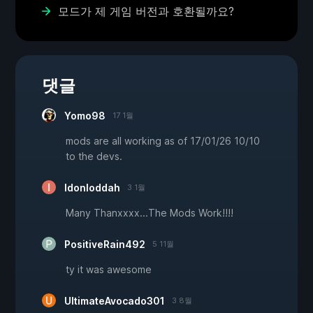
모드가 제 게임 버전과 호환될까요?
댓글
Yomo98
17 1월
mods are all working as of 17/01/26 10/10
to the devs.
Idonloddah
3 1월
Many Thanxxxx...The Mods Work!!!!
PositiveRain492
5 11월
ty it was awesome
UltimateAvocado301
3 8월