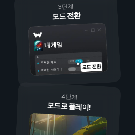
3단계
모드 전환
내 게임
켜짐
꺼짐
무제한 체력
모드 전환
무제한 스태미너
4단계
모드로 플레이!