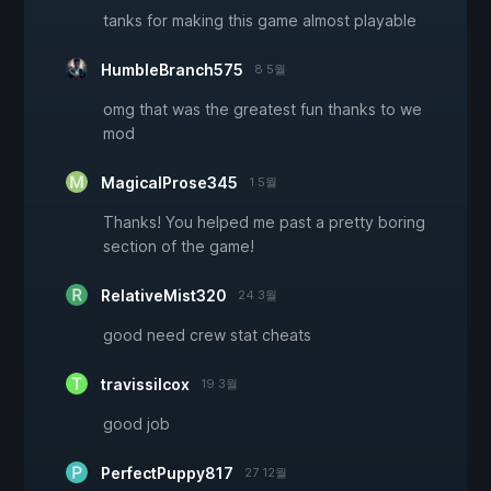
tanks for making this game almost playable
HumbleBranch575
8 5월
omg that was the greatest fun thanks to we
mod
MagicalProse345
1 5월
Thanks! You helped me past a pretty boring
section of the game!
RelativeMist320
24 3월
good need crew stat cheats
travissilcox
19 3월
good job
PerfectPuppy817
27 12월