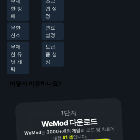
무제
스크
한 방
랩 설
패
정
무한
연료
산소
설정
무제
보급
한 유
품 설
닛 체
정
력
어떻게 이용하나요?
1단계
WeMod 다운로드
의 모드 및 치트에
3000+개의 게임
는
WeMod
입니다.
#1 앱
대한