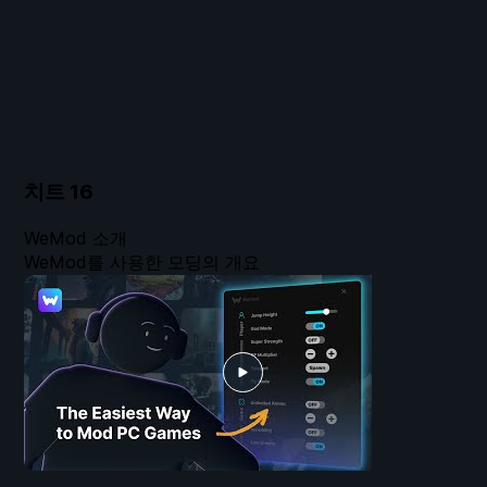
치트
16
WeMod 소개
WeMod를 사용한 모딩의 개요