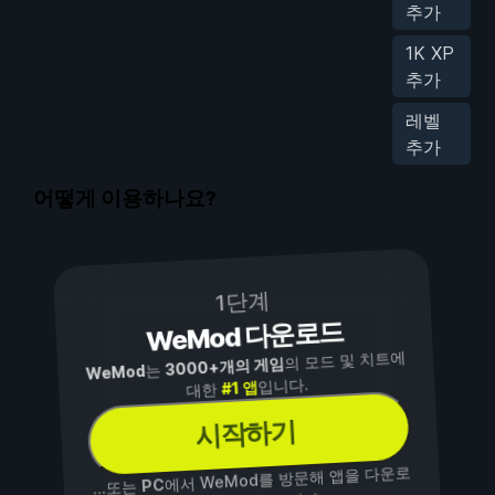
추가
1K XP
추가
레벨
추가
어떻게 이용하나요?
1단계
WeMod 다운로드
의 모드 및 치트에
3000+개의 게임
는
WeMod
입니다.
#1 앱
대한
시작하기
에서 WeMod를 방문해 앱을 다운로
PC
...또는