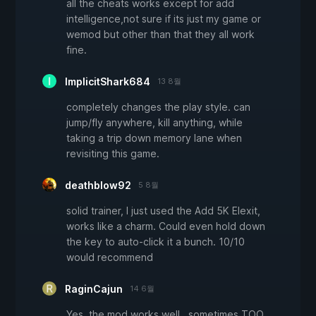
all the cheats works except for add
intelligence,not sure if its just my game or
wemod but other than that they all work
fine.
ImplicitShark684
13 8월
completely changes the play style. can
jump/fly anywhere, kill anything, while
taking a trip down memory lane when
revisiting this game.
deathblow92
5 8월
solid trainer, I just used the Add 5K Elexit,
works like a charm. Could even hold down
the key to auto-click it a bunch. 10/10
would recommend
RaginCajun
14 6월
Yes, the mod works well...sometimes TOO