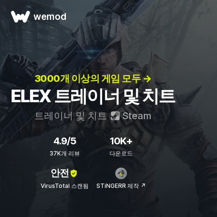
wemod
3000개 이상의 게임 모두 →
ELEX 트레이너 및 치트
트레이너 및 치트
Steam
4.9/5
10K+
37K개 리뷰
다운로드
안전
VirusTotal 스캔됨
STiNGERR 제작 ↗