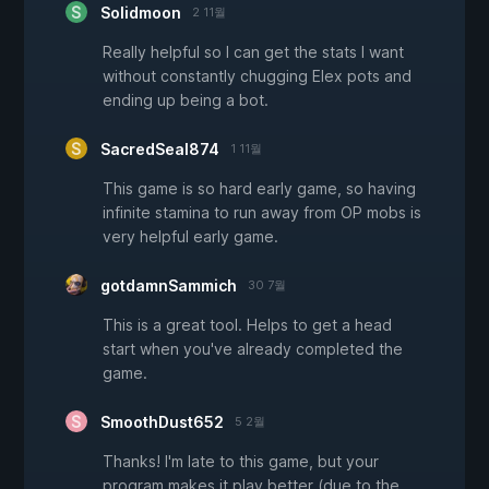
Solidmoon
2 11월
Really helpful so I can get the stats I want
without constantly chugging Elex pots and
ending up being a bot.
SacredSeal874
1 11월
This game is so hard early game, so having
infinite stamina to run away from OP mobs is
very helpful early game.
gotdamnSammich
30 7월
This is a great tool. Helps to get a head
start when you've already completed the
game.
SmoothDust652
5 2월
Thanks! I'm late to this game, but your
program makes it play better (due to the