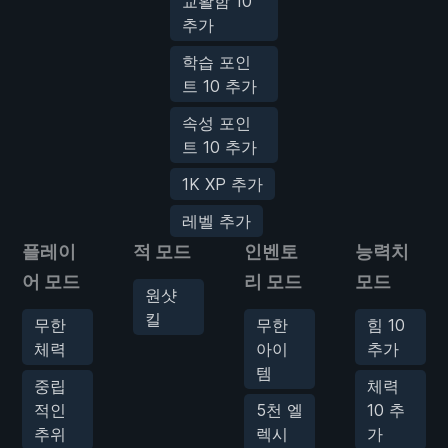
교활함 10
추가
학습 포인
트 10 추가
속성 포인
트 10 추가
1K XP 추가
레벨 추가
플레이
적 모드
인벤토
능력치
어 모드
리 모드
모드
원샷
킬
무한
무한
힘 10
체력
아이
추가
템
중립
체력
적인
5천 엘
10 추
추위
렉시
가