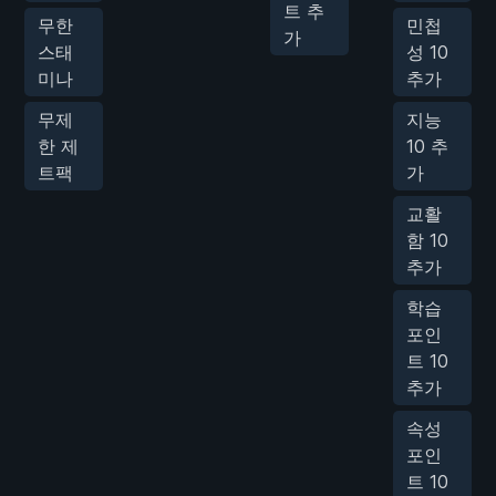
트 추
무한
민첩
가
스태
성 10
미나
추가
무제
지능
한 제
10 추
트팩
가
교활
함 10
추가
학습
포인
트 10
추가
속성
포인
트 10