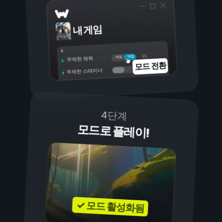
내 게임
켜짐
꺼짐
무제한 체력
모드 전환
무제한 스태미너
4단계
모드로 플레이!
✓ 모드 활성화됨