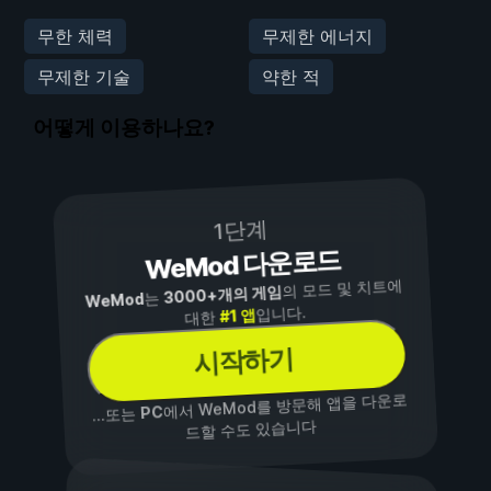
무한 체력
무제한 에너지
무제한 기술
약한 적
어떻게 이용하나요?
1단계
WeMod 다운로드
의 모드 및 치트에
3000+개의 게임
는
WeMod
입니다.
#1 앱
대한
시작하기
에서 WeMod를 방문해 앱을 다운로
PC
...또는
드할 수도 있습니다