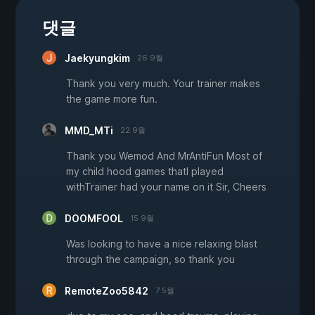
댓글
Jaekyungkim
26 9월
Thank you very much. Your trainer makes
the game more fun.
MMD_MTi
22 9월
Thank you Wemod And MrAntiFun Most of
my child hood games thatI played
withTrainer had your name on it Sir, Cheers
DOOMFOOL
15 9월
Was looking to have a nice relaxing blast
through the campaign, so thank you
RemoteZoo5842
7 5월