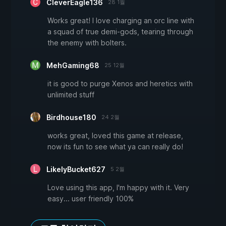
CleverEagle136
28 1월
Works great! I love charging an orc line with
a squad of true demi-gods, tearing through
the enemy with bolters.
MehGaming68
25 12월
it is good to purge Xenos and heretics with
unlimited stuff
Birdhouse180
24 2월
works great, loved this game at release,
now its fun to see what ya can really do!
LikelyBucket627
5 2월
Love using this app, I'm happy with it. Very
easy... user friendly 100%