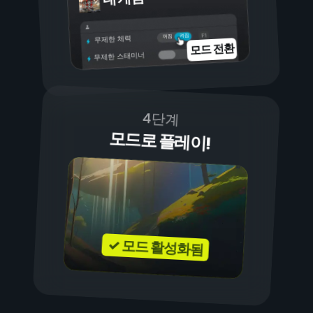
켜짐
꺼짐
무제한 체력
모드 전환
무제한 스태미너
4단계
모드로 플레이!
✓ 모드 활성화됨