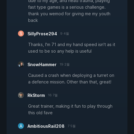
due to my age, and head trauma, playing
fast type games is a serious challenge.
thank you wemod for giving me my youth
back
SillyProse294
9 4월
Thanks, I'm 71 and my hand speed isn't as it
used to be so any help is useful
SnowHammer
19 2월
Caused a crash when deploying a turret on
a defence mission. Other than that, great!
RkStorm
16 7월
Great trainer, making it fun to play through
this old fave
AmbitiousRail208
7 5월