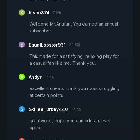
Kisho874
7 6월
Welldone Mr.Antifun, You earned an annual
subscriber
EqualLobster931
24 5월
This made for a satisfying, relaxing play for
a casual fan like me. Thank you.
Andyr
17 2월
excellent cheats thank you i was struggling
at certain points
SkilledTurkey440
12 2월
greatwork , hope you can add an level
option