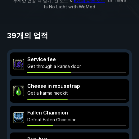
무제한 건강 팩 받기, 신 모드 &
6개의 다른 모드
for
There
Is No Light
with
WeMod
39개의 업적
Service fee
Get through a karma door
Cheese in mousetrap
Get a karma medkit
Fallen Champion
Defeat Fallen Champion