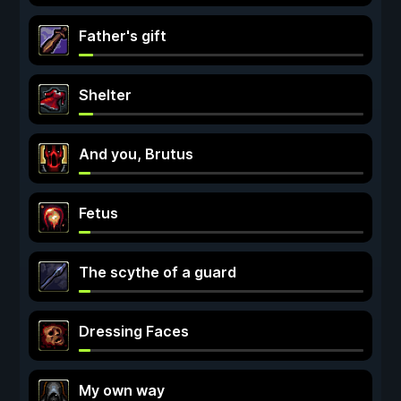
Father's gift
Shelter
And you, Brutus
Fetus
The scythe of a guard
Dressing Faces
My own way