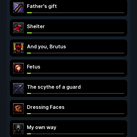
Father's gift
Shelter
And you, Brutus
Fetus
The scythe of a guard
Dressing Faces
My own way