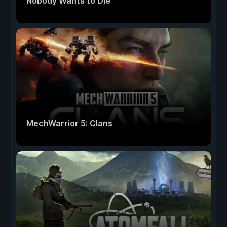
Nobody Wants to Die
MechWarrior 5: Clans