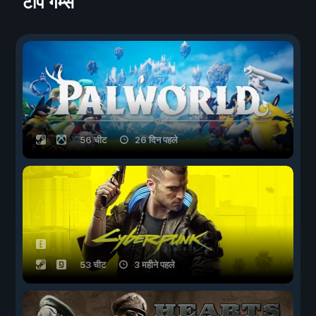
टॉप गेम्स
56 चीट
26 दिन पहले
53 चीट
3 महीने पहले