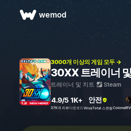
wemod
3000개 이상의 게임 모두 →
30XX 트레이너 
트레이너 및 치트
Steam
안전
4.9/5
1K+
37K개 리뷰
다운로드
ColonelR
VirusTotal 스캔됨