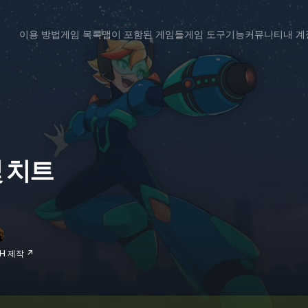
이용 방법
게임 목록
맵이 포함된 게임들
게임 도구
기능
커뮤니티
내 계
및 치트
VH 제작 ↗